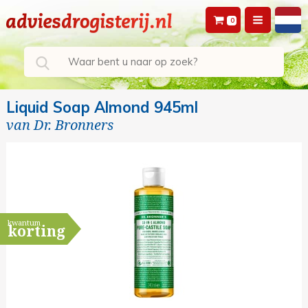
0
Liquid Soap Almond 945ml
van
Dr. Bronners
kwantum
korting