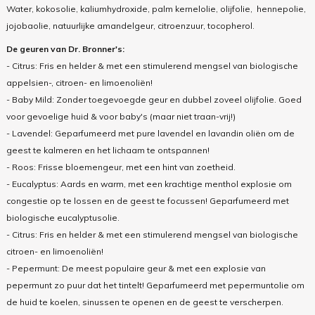
Water, kokosolie, kaliumhydroxide, palm kernelolie, olijfolie, hennepolie,
jojobaolie, natuurlijke amandelgeur, citroenzuur, tocopherol.
De geuren van Dr. Bronner's:
- Citrus: Fris en helder & met een stimulerend mengsel van biologische
appelsien-, citroen- en limoenoliën!
- Baby Mild: Zonder toegevoegde geur en dubbel zoveel olijfolie. Goed
voor gevoelige huid & voor baby's (maar niet traan-vrij!)
- Lavendel: Geparfumeerd met pure lavendel en lavandin oliën om de
geest te kalmeren en het lichaam te ontspannen!
- Roos: Frisse bloemengeur, met een hint van zoetheid.
- Eucalyptus: Aards en warm, met een krachtige menthol explosie om
congestie op te lossen en de geest te focussen! Geparfumeerd met
biologische eucalyptusolie.
- Citrus: Fris en helder & met een stimulerend mengsel van biologische
citroen- en limoenoliën!
- Pepermunt: De meest populaire geur & met een explosie van
pepermunt zo puur dat het tintelt! Geparfumeerd met pepermuntolie om
de huid te koelen, sinussen te openen en de geest te verscherpen.