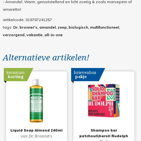
- Amandel: Warm, geruststellend en licht zoetig & zoals marsepein of
amaretto!
artikelcode:
018787241257
tags:
Dr. bronner's, amandel, zeep, biologisch, multifunctioneel,
verzorgend, vakantie, all-in-one
Alternatieve artikelen!
kwantum
brievenbus
korting
pakje
Liquid Soap Almond 240ml
Shampoo bar
van Dr. Bronners
patchouli/neroli Rudolph