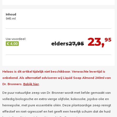
Inhoud
945 ml
23,
95
Uw voordeel:
elders
27,95
€ 4,00
Helaas is dit artikel tijdelijk niet beschikbaar. Verwachte levertijd is
onbekend.
Als alternatief adviseren wij Liquid Soap Almond 240ml van
Dr. Bronners.
Bekijk hier
.
De puur natuurlijke zeep van Dr. Bronner wordt met liefde gemaakt van
volledig biologische en extra vierge olijfolie, kokosolie, jojoba-olie en
hennepolie, met pure essentiële oliën. Deze plantaardige zeep reinigt
effectief en niet-agressief en het geeft een heerlijk schuim dat de huid