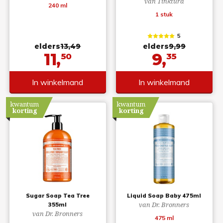
van Tinktura
240 ml
1 stuk
5
elders
13,49
elders
9,99
11,
9,
50
35
In winkelmand
In winkelmand
kwantum
kwantum
korting
korting
Sugar Soap Tea Tree
Liquid Soap Baby 475ml
van Dr. Bronners
355ml
van Dr. Bronners
475 ml