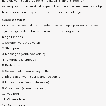
herstelt, verfrist en zijdezacht maakt. Dr. Bronner's zeep en
verzorgingsproducten zijn dus geschikt voor mensen met een gevoelige
huid, kinderen en baby's en mensen met een huidallergie.
Gebruiksadvies:
Dr. Bronner's vermeld "18 in 1 gebruikswijzen" op zijn etiket. Nochthans
zijn er volgens de gebruiker (en volgens ons) nog veel meer
mogelijkheden.
1. Scheren (verdunde versie)
2. Shampoo
3. Massages (verdunde versie)
4. Tandpasta (1 druppel)
5. Badschuim
6. Schoonmaken van kunstgebitten
7. Ideale ademverfrisser (verdunde versie)
8. Mondspoeler (verdunde versie)
9. After shave (verdunde versie)
10. Voetbad
11. Wasmachine
12. Douchezeep