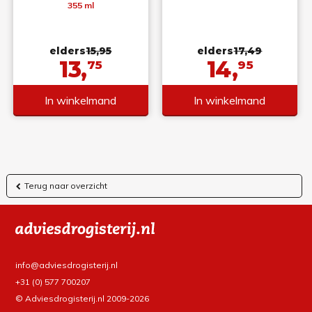
355 ml
elders
15,95
elders
17,49
13,
14,
75
95
In winkelmand
In winkelmand
Terug naar overzicht
info@adviesdrogisterij.nl
+31 (0) 577 700207
© Adviesdrogisterij.nl 2009-2026