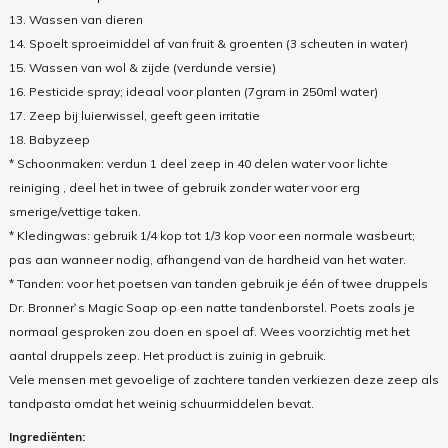
13. Wassen van dieren
14. Spoelt sproeimiddel af van fruit & groenten (3 scheuten in water)
15. Wassen van wol & zijde (verdunde versie)
16. Pesticide spray; ideaal voor planten (7gram in 250ml water)
17. Zeep bij luierwissel, geeft geen irritatie
18. Babyzeep
* Schoonmaken: verdun 1 deel zeep in 40 delen water voor lichte
reiniging , deel het in twee of gebruik zonder water voor erg
smerige/vettige taken.
* Kledingwas: gebruik 1/4 kop tot 1/3 kop voor een normale wasbeurt;
pas aan wanneer nodig, afhangend van de hardheid van het water.
* Tanden: voor het poetsen van tanden gebruik je één of twee druppels
Dr. Bronner`s Magic Soap op een natte tandenborstel. Poets zoals je
normaal gesproken zou doen en spoel af. Wees voorzichtig met het
aantal druppels zeep. Het product is zuinig in gebruik.
Vele mensen met gevoelige of zachtere tanden verkiezen deze zeep als
tandpasta omdat het weinig schuurmiddelen bevat.
Ingrediënten: