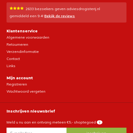
2633
bezoekers geven adviesdrogisterij.nl
gemiddeld een
9.4
!
Bekijk de reviews
Klantenservice
Algemene voorwaarden
Retourneren
Verzendinformatie
Contact
Links
Mijn account
Registreren
Wachtwoord vergeten
Inschrijven nieuwsbrief
Meld u nu aan en ontvang meteen €5,- shoptegoed
i