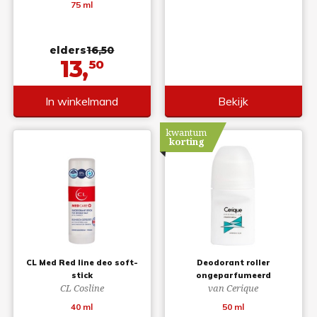
75 ml
elders
16,50
13,
50
In winkelmand
Bekijk
kwantum
korting
CL Med Red line deo soft-
Deodorant roller
stick
ongeparfumeerd
CL Cosline
van Cerique
40 ml
50 ml