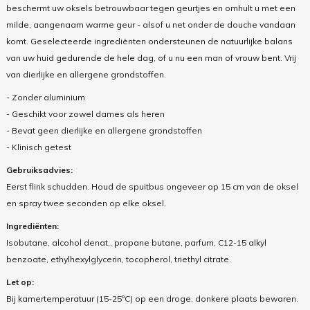
beschermt uw oksels betrouwbaar tegen geurtjes en omhult u met een
milde, aangenaam warme geur - alsof u net onder de douche vandaan
komt. Geselecteerde ingrediënten ondersteunen de natuurlijke balans
van uw huid gedurende de hele dag, of u nu een man of vrouw bent. Vrij
van dierlijke en allergene grondstoffen.
- Zonder aluminium
- Geschikt voor zowel dames als heren
- Bevat geen dierlijke en allergene grondstoffen
- Klinisch getest
Gebruiksadvies:
Eerst flink schudden. Houd de spuitbus ongeveer op 15 cm van de oksel
en spray twee seconden op elke oksel.
Ingrediënten:
Isobutane, alcohol denat., propane butane, parfum, C12-15 alkyl
benzoate, ethylhexylglycerin, tocopherol, triethyl citrate.
Let op:
Bij kamertemperatuur (15-25ºC) op een droge, donkere plaats bewaren.