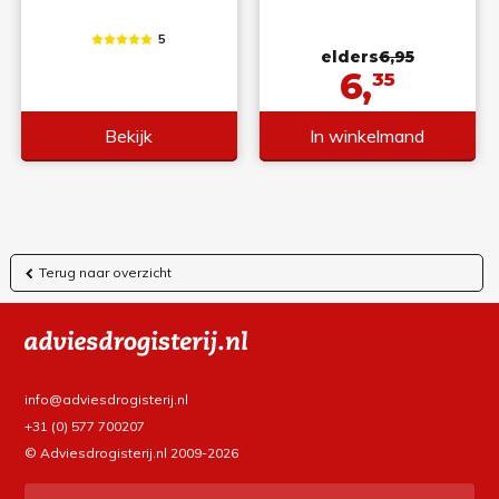
5
elders
6,95
6,
35
Bekijk
In winkelmand
Terug naar overzicht
info@adviesdrogisterij.nl
+31 (0) 577 700207
© Adviesdrogisterij.nl 2009-2026