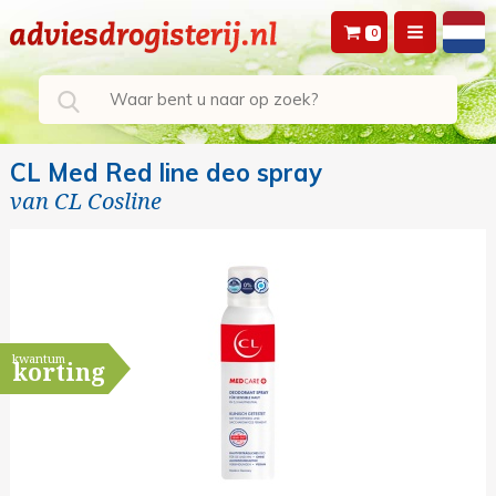
0
CL Med Red line deo spray
van
CL Cosline
kwantum
korting