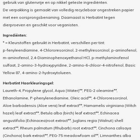
gebruik van glutenvrije en op nikkel geteste ingrediënten.
De verpakking is gemaakt van volledig recyclebaar ongestreken papier
met een oorsprongsbenaming. Daarnaast is Herbatint tegen
dierproeven en geschikt voor veganisten.
Ingrediënten:
* = Kleurstoffen gebruikt in Herbatint, verschillen per tint:
p-fenyleendiamine, 4-Chlororesorcinol, 2-methylresorcinol, p-aminofenol,
m-aminofenol, 2,4-Diaminophenoxyethanol HCl, p-methylaminofenol
sulfaat, 2-amino-3-hydroxypyridine, 2-amino-6-chloor-4-nitrofenol, Basic
Yellow 87, 4-amino-2-hydroxytolueen.
Herbatint Haarkleuringsgel:
Laureth-4, Propylene glycol, Aqua (Water)**, PEG-2 oleamine**,
Ethanolamine, P-phenylenediamine, Oleic acid**, 4-Chlororesorcinol,
Aloe barbadensis (Aloe vera) leaf extract**, Hamamelis virginiana (Witch
hazel) leaf extract**, Betula alba (birch) leaf extract**, Echinacea
angustifolia (Echinacea)root extract**, Juglans regia (Walnut) shell
extract**, Rheum palmatum (Rhubarb) root extract**, Cinchona calisaya
(Cinchona) bark extract**, PEG-75 meadowfoam oil**, Limnanthes alba