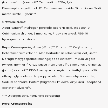
(Meadowfoam)seed oil**, Tetrasodium EDTA, 2,4-
Diaminophenoxyethanol HCl, Cetrimonium chloride, Simethicone, Sodium
metabisulfite, Glycerin**.
Ontwikkelcrème:
Aqua (water)**, Hydrogen peroxide, Etidronic acid, Trideceth-9,
Cetrimonium chloride, Simethicone, Propylene glycol, PEG-40
hydrogenated castor oil.
Royal Crèmespoeling:
Aqua (Water)**, Citric acid**, Cetyl alcohol,
Behentrimonium chloride, Aloe barbadensis (aloe vera) leaf juice**,
Moringa pterygosperma (moringa) seed extract**, Triticum vulgare
(wheat) germ oil**, Oryza sativa (rice) bran oil**, Simmondsia chinensis
(jojoba) seed oil**, PPG-3 benzyl ether myristate, Methyl gluceth-20,
ethoxydiglycol oleate, Isopropyl alcohol, Sodium dehydroacetate,
Sodium benzoate, Parfum (fragrance), Imidazolidinyl urea, Tocopheryl
acetate**, Glycerin**.
** = Uit organische, natuurlijke oorsprong
Royal Crèmespoeling