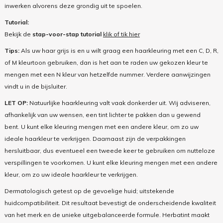
inwerken alvorens deze grondig uit te spoelen.
Tutorial:
Bekijk de
stap-voor-stap tutorial
klik of tik hier
Tips:
Als uw haar grijs is en u wilt graag een haarkleuring met een C, D, R,
of M kleurtoon gebruiken, dan is het aan te raden uw gekozen kleur te
mengen met een N kleur van hetzelfde nummer. Verdere aanwijzingen
vindt u in de bijsluiter.
LET OP:
Natuurlijke haarkleuring valt vaak donkerder uit. Wij adviseren,
afhankelijk van uw wensen, een tint lichter te pakken dan u gewend
bent. U kunt elke kleuring mengen met een andere kleur, om zo uw
ideale haarkleur te verkrijgen. Daarnaast zijn de verpakkingen
hersluitbaar, dus eventueel een tweede keer te gebruiken om nutteloze
verspillingen te voorkomen. U kunt elke kleuring mengen met een andere
kleur, om zo uw ideale haarkleur te verkrijgen.
Dermatologisch getest op de gevoelige huid; uitstekende
huidcompatibiliteit. Dit resultaat bevestigt de onderscheidende kwaliteit
van het merk en de unieke uitgebalanceerde formule. Herbatint maakt