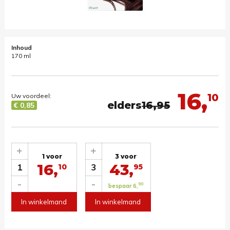
Inhoud
170 ml
16,
10
Uw voordeel:
elders
16,95
€ 0,85
+
+
1 voor
3 voor
16,
43,
1
3
10
95
-
-
90
bespaar 6,
In winkelmand
In winkelmand