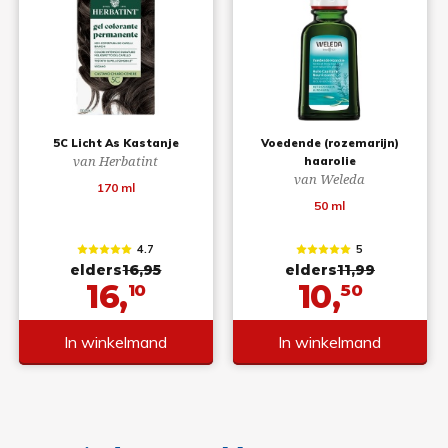
5C Licht As Kastanje
Voedende (rozemarijn)
van Herbatint
haarolie
van Weleda
170 ml
50 ml
4.7
5
elders
16,95
elders
11,99
16,
10,
10
50
In winkelmand
In winkelmand