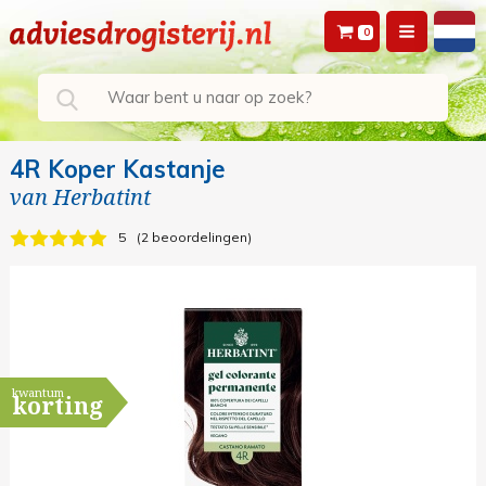
0
4R Koper Kastanje
van
Herbatint
5
2 beoordelingen
kwantum
korting