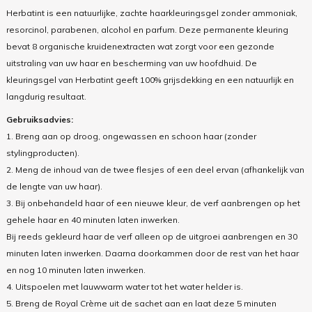
Herbatint is een natuurlijke, zachte haarkleuringsgel zonder ammoniak,
resorcinol, parabenen, alcohol en parfum. Deze permanente kleuring
bevat 8 organische kruidenextracten wat zorgt voor een gezonde
uitstraling van uw haar en bescherming van uw hoofdhuid. De
kleuringsgel van Herbatint geeft 100% grijsdekking en een natuurlijk en
langdurig resultaat.
Gebruiksadvies:
1. Breng aan op droog, ongewassen en schoon haar (zonder
stylingproducten).
2. Meng de inhoud van de twee flesjes of een deel ervan (afhankelijk van
de lengte van uw haar).
3. Bij onbehandeld haar of een nieuwe kleur, de verf aanbrengen op het
gehele haar en 40 minuten laten inwerken.
Bij reeds gekleurd haar de verf alleen op de uitgroei aanbrengen en 30
minuten laten inwerken. Daarna doorkammen door de rest van het haar
en nog 10 minuten laten inwerken.
4. Uitspoelen met lauwwarm water tot het water helder is.
5. Breng de Royal Crème uit de sachet aan en laat deze 5 minuten