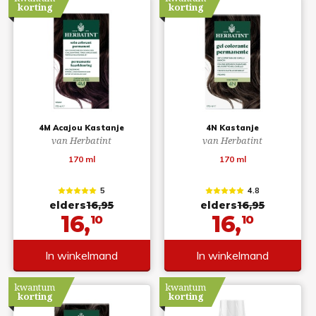
korting
korting
4M Acajou Kastanje
4N Kastanje
van Herbatint
van Herbatint
170 ml
170 ml
5
4.8
elders
16,95
elders
16,95
16,
16,
10
10
In winkelmand
In winkelmand
kwantum
kwantum
korting
korting