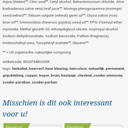
Aqua (Water)**, Citric acid**, Cetyl alcohol, Behentrimonium chloride, Aloe
barbadensis (aloe vera) leaf juice**, Moringa pterygosperma (moringa)
seed extract**, Triticum vulgare (wheat) germ oil**, Oryza sativa (rice)
bran oil**, Simmondsia chinensis (jojoba) seed oil**, PPG-3 benzyl ether
myristate, Methyl gluceth-20, ethoxydiglycol oleate, Isopropyl alcohol,
Sodium dehydroacetate, Sodium benzoate, Parfum (fragrance),
Imidazolidinyl urea, Tocopheryl acetate**, Glycerin**.
** = Uit organische, natuurlijke oorsprong
artikelcode:
8016744810159
tags:
herbatint, haarverf, haar kleuring, haircolour, natuurlijk, permanent,
grijsdekking, copper, koper, bruin, kastanje, chestnut, zonder ammonia,
zonder paraben, zonder parfum
Misschien is dit ook interessant
voor u!
kwantum
kwantum