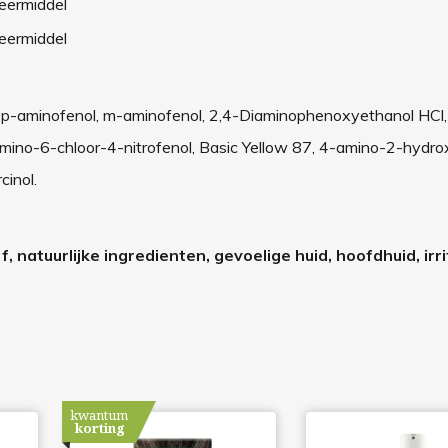
eermiddel
eermiddel
l, p-aminofenol, m-aminofenol, 2,4-Diaminophenoxyethanol HCl,
mino-6-chloor-4-nitrofenol, Basic Yellow 87, 4-amino-2-hydro
cinol.
f, natuurlijke ingredienten, gevoelige huid, hoofdhuid, irri
kwantum
korting