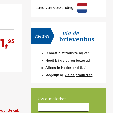
Land van verzending:
via de
nieuw!
brievenbus
1,
95
U hoeft niet thuis te blijven
Nooit bij de buren bezorgd
Alleen in Nederland (NL)
Mogelijk bij
kleine producten
Uw e-mailadres:
ooy.
Bekijk