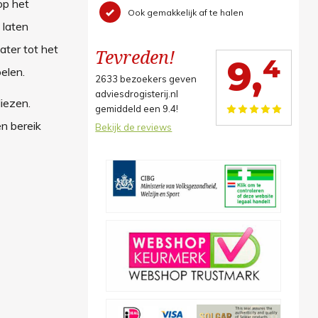
op het
Ook gemakkelijk af te halen
 laten
ter tot het
Tevreden!
4
9,
elen.
2633
bezoekers geven
adviesdrogisterij.nl
liezen.
gemiddeld een
9.4
!
en bereik
Bekijk de reviews