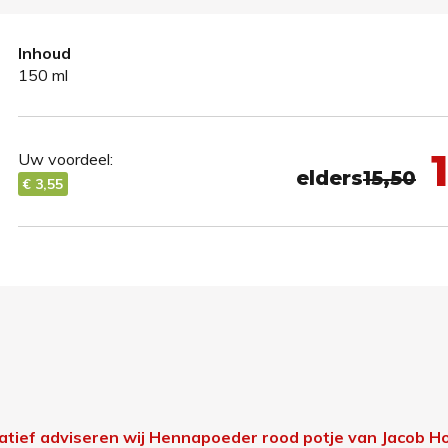
Inhoud
150 ml
1
Uw voordeel:
elders
15,50
€ 3,55
natief adviseren wij Hennapoeder rood potje van Jacob H