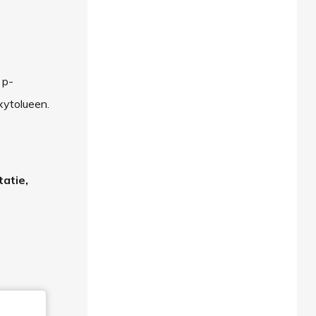
 p-
xytolueen.
tatie,