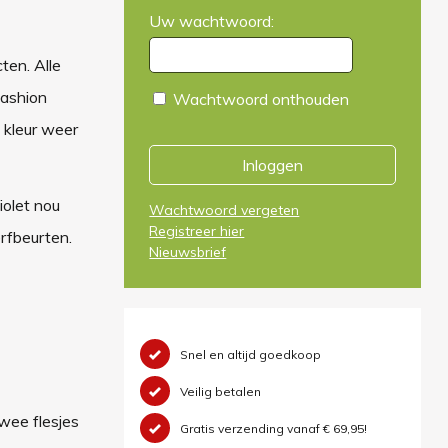
Uw wachtwoord:
ten. Alle
Fashion
Wachtwoord onthouden
 kleur weer
Inloggen
iolet nou
Wachtwoord vergeten
Registreer hier
erfbeurten.
Nieuwsbrief
Snel en altijd goedkoop
Veilig betalen
wee flesjes
Gratis verzending vanaf € 69,95!