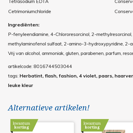
Tetrasodium EDTA
Conserv
Cetrimoniumchloride
Conserv
Ingrediënten:
P-fenyleendiamine, 4-Chlororesorcinol, 2-methylresorcino
methylaminofenol sulfaat, 2-amino-3-hydroxypyridine, 2-a
Vrij van alcohol, ammoniak, gluten, parabenen, parfum, resor
artikelcode:
8016744503044
tags:
Herbatint, flash, fashion, 4 violet, paars, haarver
leuke kleur
Alternatieve artikelen!
kwantum
kwantum
korting
korting