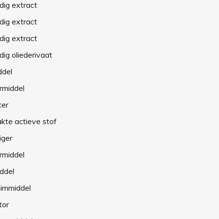
dig extract
dig extract
dig extract
dig oliederivaat
ddel
rmiddel
ter
kte actieve stof
iger
rmiddel
ddel
uimmiddel
tor