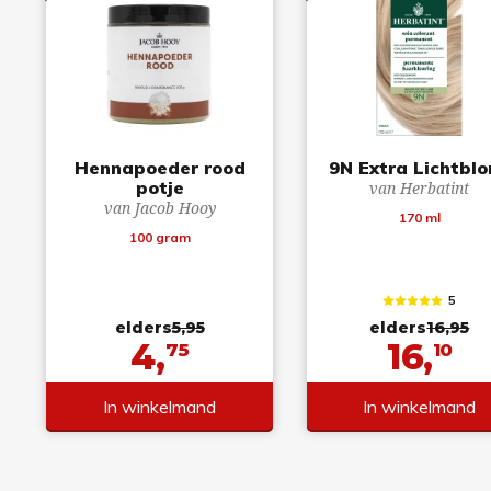
Hennapoeder rood
9N Extra Lichtbl
potje
van Herbatint
van Jacob Hooy
170 ml
100 gram
5
elders
5,95
elders
16,95
4,
16,
75
10
In winkelmand
In winkelmand