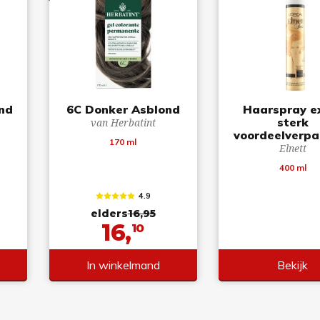
ond
6C Donker Asblond
Haarspray e
sterk
van Herbatint
voordeelverpa
170 ml
Elnett
400 ml
4.9
elders
16,95
16,
10
In winkelmand
Bekijk