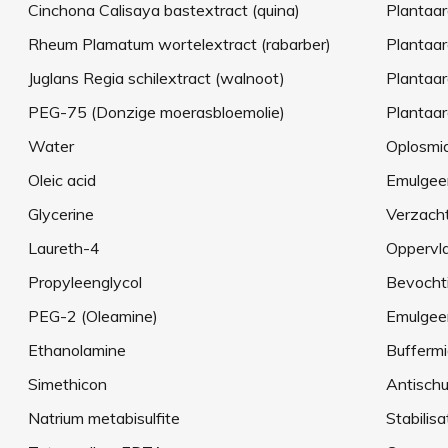
Cinchona Calisaya bastextract (quina)
Plantaar
Rheum Plamatum wortelextract (rabarber)
Plantaar
Juglans Regia schilextract (walnoot)
Plantaar
PEG-75 (Donzige moerasbloemolie)
Plantaar
Water
Oplosmi
Oleic acid
Emulgee
Glycerine
Verzach
Laureth-4
Oppervla
Propyleenglycol
Bevocht
PEG-2 (Oleamine)
Emulgee
Ethanolamine
Buffermi
Simethicon
Antisch
Natrium metabisulfite
Stabilisa