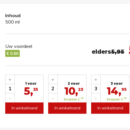
Inhoud
500 ml
Uw voordeel:
elders
5,95
€ 0,60
+
+
+
1 voor
2 voor
3 voor
5,
10,
14,
1
2
3
35
25
95
-
-
-
65
90
bespaar 1,
bespaar 2,
In winkelmand
In winkelmand
In winkelmand