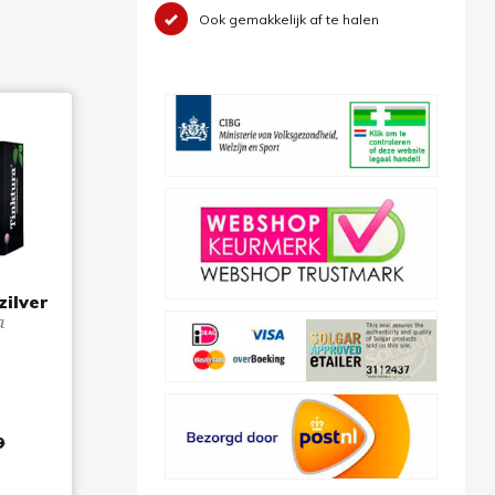
Ook gemakkelijk af te halen
ilver
a
9