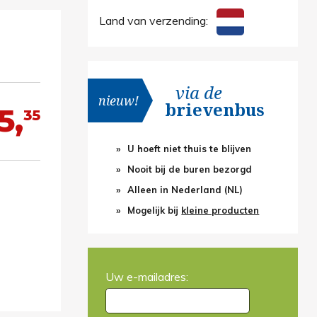
Land van verzending:
via de
nieuw!
brievenbus
5,
35
U hoeft niet thuis te blijven
Nooit bij de buren bezorgd
Alleen in Nederland (NL)
Mogelijk bij
kleine producten
Uw e-mailadres: