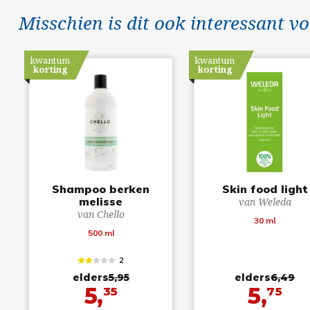
Misschien is dit ook interessant vo
kwantum
kwantum
korting
korting
Shampoo berken
Skin food light
melisse
van Weleda
van Chello
30 ml
500 ml
2
elders
5,95
elders
6,49
5,
5,
35
75