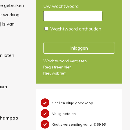
te gebruiken
Uw wachtwoord:
de werking
j is van
Wachtwoord onthouden
Inloggen
n laten
Wachtwoord vergeten
Registreer hier
Nieuwsbrief
sium
Snel en altijd goedkoop
Veilig betalen
rshampoo
Gratis verzending vanaf € 69,95!