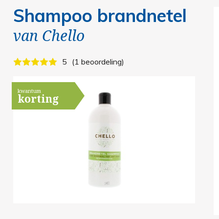
Shampoo brandnetel
van
Chello
5
1 beoordeling
kwantum
korting