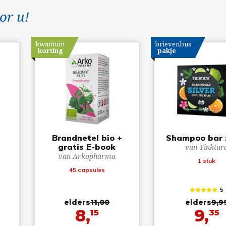
or u!
kwantum
brievenbus
korting
pakje
Brandnetel bio +
Shampoo bar z
gratis E-book
van Tinktur
van Arkopharma
1 stuk
45 capsules
5
elders
11,00
elders
9,9
8,
9,
15
35