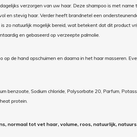
t dagelijks verzorgen van uw haar. Deze shampoo is met name 
or vol en stevig haar. Verder heeft brandnetel een ondersteunen
s zo natuurlijk mogelijk bereid, wat betekent dat dit product vri
ntaardig en gebaseerd op verzeepte palmolie.
oo op de hand opschuimen en daarna in het haar masseren. Eve
ium benzoate, Sodium chloride, Polysorbate 20, Parfum, Potas
wheat protein.
ns, normaal tot vet haar, volume, roos, natuurlijk, natuu