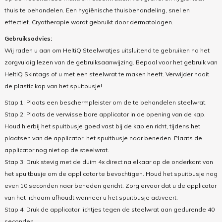
thuis te behandelen. Een hygiënische thuisbehandeling, snel en
effectief. Cryotherapie wordt gebruikt door dermatologen.
Gebruiksadvies:
Wij raden u aan om HeltiQ Steelwratjes uitsluitend te gebruiken na het
zorgvuldig lezen van de gebruiksaanwijzing. Bepaal voor het gebruik van
HeltiQ Skintags of u met een steelwrat te maken heeft. Verwijder nooit
de plastic kap van het spuitbusje!
Stap 1: Plaats een beschermpleister om de te behandelen steelwrat.
Stap 2: Plaats de verwisselbare applicator in de opening van de kap.
Houd hierbij het spuitbusje goed vast bij de kap en richt, tijdens het
plaatsen van de applicator, het spuitbusje naar beneden. Plaats de
applicator nog niet op de steelwrat.
Stap 3: Druk stevig met de duim 4x direct na elkaar op de onderkant van
het spuitbusje om de applicator te bevochtigen. Houd het spuitbusje nog
even 10 seconden naar beneden gericht. Zorg ervoor dat u de applicator
van het lichaam afhoudt wanneer u het spuitbusje activeert.
Stap 4: Druk de applicator lichtjes tegen de steelwrat aan gedurende 40
seconden.