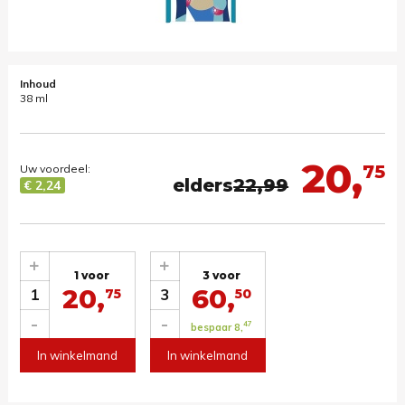
Inhoud
38 ml
20,
75
Uw voordeel:
elders
22,99
€ 2,24
+
+
1 voor
3 voor
20,
60,
1
3
75
50
-
-
47
bespaar 8,
In winkelmand
In winkelmand