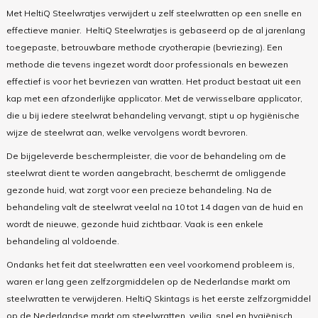
Met HeltiQ Steelwratjes verwijdert u zelf steelwratten op een snelle en
effectieve manier. HeltiQ Steelwratjes is gebaseerd op de al jarenlang
toegepaste, betrouwbare methode cryotherapie (bevriezing). Een
methode die tevens ingezet wordt door professionals en bewezen
effectief is voor het bevriezen van wratten. Het product bestaat uit een
kap met een afzonderlijke applicator. Met de verwisselbare applicator,
die u bij iedere steelwrat behandeling vervangt, stipt u op hygiënische
wijze de steelwrat aan, welke vervolgens wordt bevroren.
De bijgeleverde beschermpleister, die voor de behandeling om de
steelwrat dient te worden aangebracht, beschermt de omliggende
gezonde huid, wat zorgt voor een precieze behandeling. Na de
behandeling valt de steelwrat veelal na 10 tot 14 dagen van de huid en
wordt de nieuwe, gezonde huid zichtbaar. Vaak is een enkele
behandeling al voldoende.
Ondanks het feit dat steelwratten een veel voorkomend probleem is,
waren er lang geen zelfzorgmiddelen op de Nederlandse markt om
steelwratten te verwijderen. HeltiQ Skintags is het eerste zelfzorgmiddel
op de Nederlandse markt om steelwratten, veilig, snel en hygiënisch