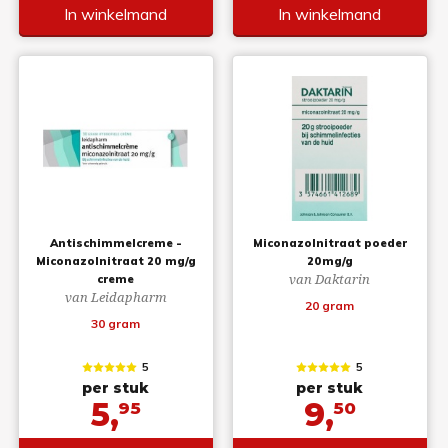
In winkelmand
In winkelmand
Antischimmelcreme -
Miconazolnitraat poeder
Miconazolnitraat 20 mg/g
20mg/g
van Daktarin
creme
van Leidapharm
20 gram
30 gram
5
5
per stuk
per stuk
5,
9,
95
50