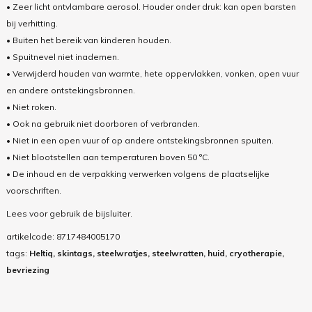
• Zeer licht ontvlambare aerosol. Houder onder druk: kan open barsten
bij verhitting.
• Buiten het bereik van kinderen houden.
• Spuitnevel niet inademen.
• Verwijderd houden van warmte, hete oppervlakken, vonken, open vuur
en andere ontstekingsbronnen.
• Niet roken.
• Ook na gebruik niet doorboren of verbranden.
• Niet in een open vuur of op andere ontstekingsbronnen spuiten.
• Niet blootstellen aan temperaturen boven 50 °C.
• De inhoud en de verpakking verwerken volgens de plaatselijke
voorschriften.
Lees voor gebruik de bijsluiter.
artikelcode:
8717484005170
tags:
Heltiq, skintags, steelwratjes, steelwratten, huid, cryotherapie,
bevriezing