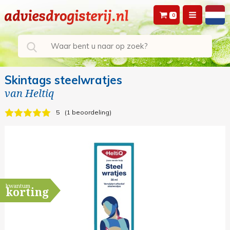
0
Skintags steelwratjes
van
Heltiq
5
1 beoordeling
kwantum
korting