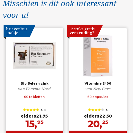
Misschien is dit ook interessant
voor u!
brievenbus
2 stuks gratis
pakje
verzending*
Bio Seleen zink
Vitamine E400
van Pharma Nord
van New Care
90 tabletten
60 capsules
4.8
4
elders
21,75
elders
22,50
15,
20,
95
25