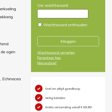
Uw wachtwoord:
erkoeling
ekkerig
Wachtwoord onthouden
Inloggen
itend
l de ogen
Wachtwoord vergeten
Registreer hier
Nieuwsbrief
), Echinacea
Snel en altijd goedkoop
Veilig betalen
Gratis verzending vanaf € 69,95!