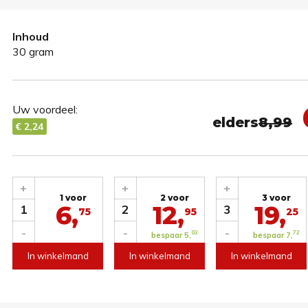
Inhoud
30 gram
Uw voordeel:
elders
8,99
€ 2,24
+
+
+
1 voor
2 voor
3 voor
6,
12,
19,
1
2
3
75
95
25
-
-
-
03
72
bespaar 5,
bespaar 7,
In winkelmand
In winkelmand
In winkelmand