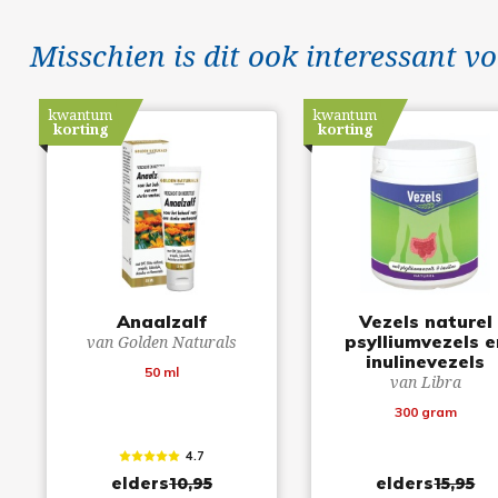
Misschien is dit ook interessant vo
kwantum
kwantum
korting
korting
Anaalzalf
Vezels naturel
psylliumvezels e
van Golden Naturals
inulinevezels
50 ml
van Libra
300 gram
4.7
elders
10,95
elders
15,95