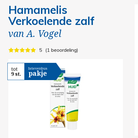
Hamamelis
Verkoelende zalf
van
A. Vogel
5
1 beoordeling
tot
brievenbus
pakje
9 st.