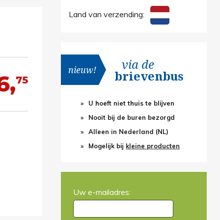
Land van verzending:
via de
nieuw!
brievenbus
6,
75
U hoeft niet thuis te blijven
Nooit bij de buren bezorgd
Alleen in Nederland (NL)
Mogelijk bij
kleine producten
Uw e-mailadres: