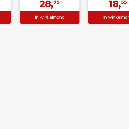
28,
18,
75
55
In winkelmand
In winkelma