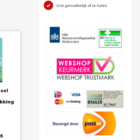
Ook gemakkelijk af te halen
sel
kking
8
95