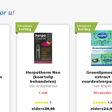
or u!
kwantum
kwantum
korting
korting
Herpotherm Neo
Groenlipmos
n
(koortslip
extract
behandelen)
voordeelverpa
van Arkopharma
van Wapiti
1 stuk
60 capsules
5
4.
elders
39,95
elders
24,