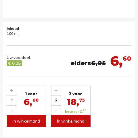
Inhoud
100 ml
6,
60
Uw voordeel:
elders
6,95
€ 0,35
+
+
1 voor
3 voor
6,
18,
1
3
60
75
-
-
10
bespaar 2,
In winkelmand
In winkelmand