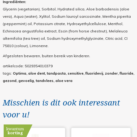
Ingrediënten:
Glycerin (vegetarian), Sorbitol, Hydrated silica, Aloe barbadensis (aloe
vera), Aqua (water), Xylitol, Sodium lauroyl sarcosinate, Mentha piperita
(peppermint) oil, Potassium citrate, Hydroxyethylcellulose, Menthol,
Echinacea angustifolia extract, Escin (from horse chestnut), Melaleuca
alternifolia (tea tree) oil, Sodium hydroxymethylglycinate, Citric acid, CI
75810 (colour), Limonene.
Afgesloten bewaren, buiten bereik van kinderen.
artikelcode:
5029354010379
tags:
Optima, aloe dent, tandpasta, sensitive, fluoridevij, zonder, fluoride,
gezond, gevoelig, tandvlees, aloe vera
Misschien is dit ook interessant
voor u!
kwantum
korting