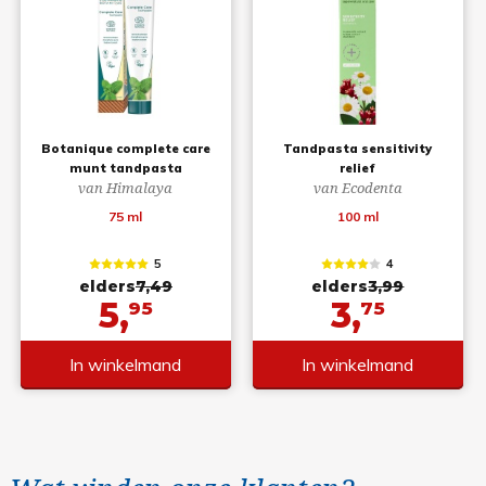
Botanique complete care
Tandpasta sensitivity
munt tandpasta
relief
van Himalaya
van Ecodenta
75 ml
100 ml
5
4
elders
7,49
elders
3,99
5,
3,
95
75
In winkelmand
In winkelmand