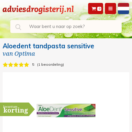
0
Aloedent tandpasta sensitive
van
Optima
5
1 beoordeling
kwantum
korting