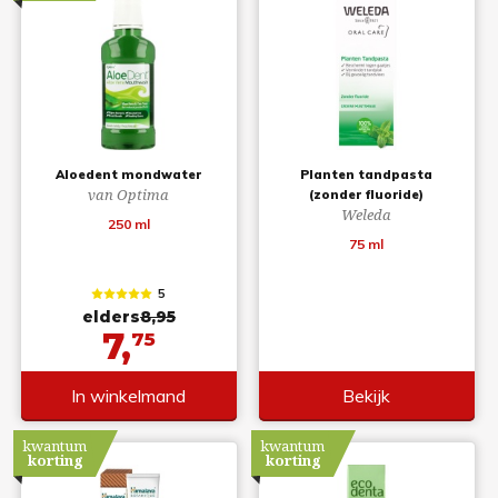
Aloedent mondwater
Planten tandpasta
van Optima
(zonder fluoride)
Weleda
250 ml
75 ml
5
elders
8,95
7,
75
In winkelmand
Bekijk
kwantum
kwantum
korting
korting