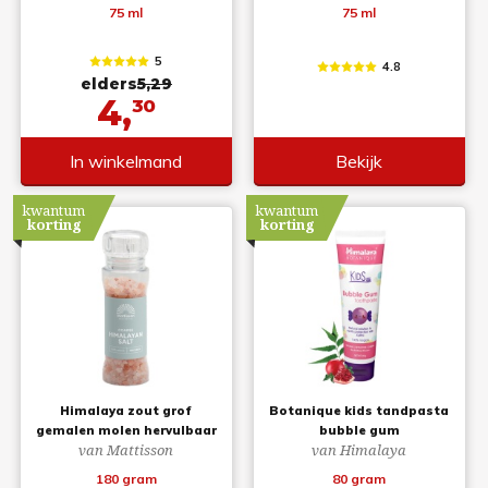
75 ml
75 ml
5
4.8
elders
5,29
4,
30
In winkelmand
Bekijk
kwantum
kwantum
korting
korting
Himalaya zout grof
Botanique kids tandpasta
gemalen molen hervulbaar
bubble gum
van Mattisson
van Himalaya
180 gram
80 gram