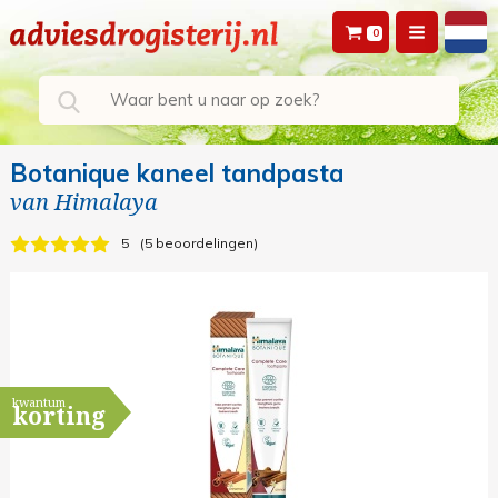
0
Botanique kaneel tandpasta
van
Himalaya
5
5 beoordelingen
kwantum
korting