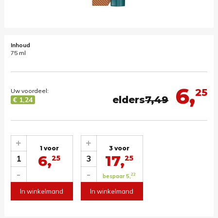
Inhoud
75 ml
6,
25
Uw voordeel:
elders
7,49
€ 1,24
+
+
1 voor
3 voor
6,
17,
1
3
25
25
-
-
22
bespaar 5,
In winkelmand
In winkelmand