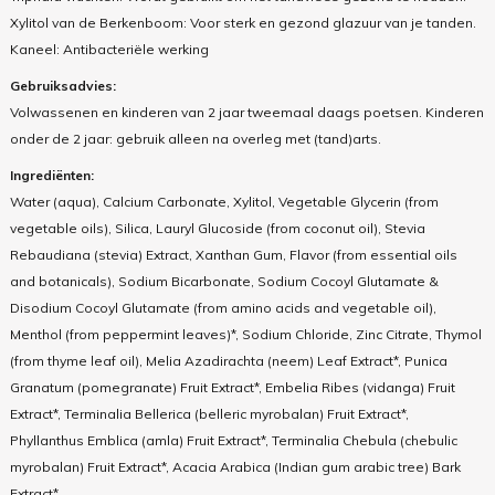
Xylitol van de Berkenboom: Voor sterk en gezond glazuur van je tanden.
Kaneel: Antibacteriële werking
Gebruiksadvies:
Volwassenen en kinderen van 2 jaar tweemaal daags poetsen. Kinderen
onder de 2 jaar: gebruik alleen na overleg met (tand)arts.
Ingrediënten:
Water (aqua), Calcium Carbonate, Xylitol, Vegetable Glycerin (from
vegetable oils), Silica, Lauryl Glucoside (from coconut oil), Stevia
Rebaudiana (stevia) Extract, Xanthan Gum, Flavor (from essential oils
and botanicals), Sodium Bicarbonate, Sodium Cocoyl Glutamate &
Disodium Cocoyl Glutamate (from amino acids and vegetable oil),
Menthol (from peppermint leaves)*, Sodium Chloride, Zinc Citrate, Thymol
(from thyme leaf oil), Melia Azadirachta (neem) Leaf Extract*, Punica
Granatum (pomegranate) Fruit Extract*, Embelia Ribes (vidanga) Fruit
Extract*, Terminalia Bellerica (belleric myrobalan) Fruit Extract*,
Phyllanthus Emblica (amla) Fruit Extract*, Terminalia Chebula (chebulic
myrobalan) Fruit Extract*, Acacia Arabica (Indian gum arabic tree) Bark
Extract*