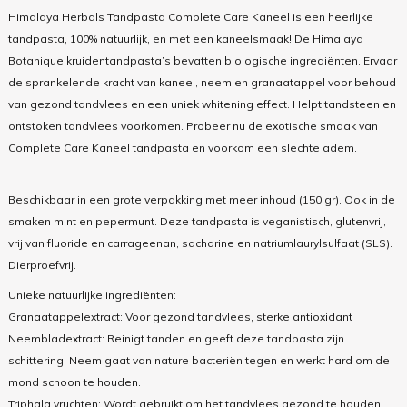
Himalaya Herbals Tandpasta Complete Care Kaneel is een heerlijke
tandpasta, 100% natuurlijk, en met een kaneelsmaak! De Himalaya
Botanique kruidentandpasta’s bevatten biologische ingrediënten. Ervaar
de sprankelende kracht van kaneel, neem en granaatappel voor behoud
van gezond tandvlees en een uniek whitening effect. Helpt tandsteen en
ontstoken tandvlees voorkomen. Probeer nu de exotische smaak van
Complete Care Kaneel tandpasta en voorkom een slechte adem.
Beschikbaar in een grote verpakking met meer inhoud (150 gr). Ook in de
smaken mint en pepermunt. Deze tandpasta is veganistisch, glutenvrij,
vrij van fluoride en carrageenan, sacharine en natriumlaurylsulfaat (SLS).
Dierproefvrij.
Unieke natuurlijke ingrediënten:
Granaatappelextract: Voor gezond tandvlees, sterke antioxidant
Neembladextract: Reinigt tanden en geeft deze tandpasta zijn
schittering. Neem gaat van nature bacteriën tegen en werkt hard om de
mond schoon te houden.
Triphala vruchten: Wordt gebruikt om het tandvlees gezond te houden.