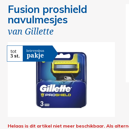
Fusion proshield
navulmesjes
van
Gillette
tot
brievenbus
pakje
3 st.
Helaas is dit artikel niet meer beschikbaar.
Als altern