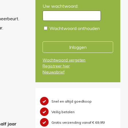
Uw wachtwoord:
eerbeurt.
r.
Wachtwoord onthouden
Inloggen
Wachtwoord vergeten
Registreer hier
Nieuwsbrief
Snel en altijd goedkoop
Veilig betalen
Gratis verzending vanaf € 69,95!
alf jaar