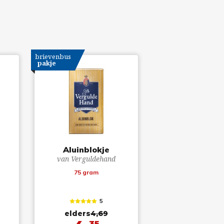
brievenbus
pakje
Aluinblokje
van Verguldehand
75 gram
5
elders
4,69
35