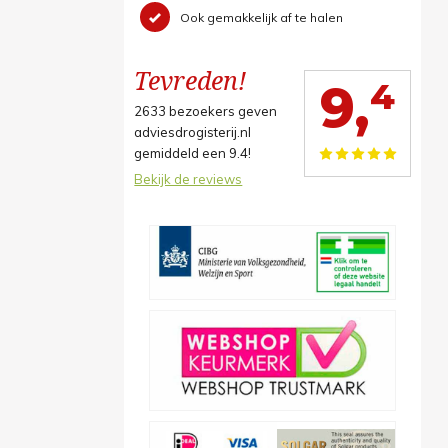
Ook gemakkelijk af te halen
Tevreden!
4
9,
2633
bezoekers geven
adviesdrogisterij.nl
gemiddeld een
9.4
!
Bekijk de reviews