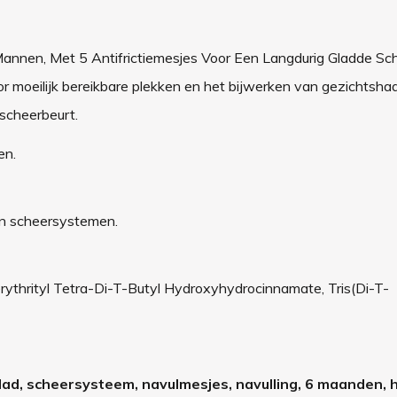
annen, Met 5 Antifrictiemesjes Voor Een Langdurig Gladde Sch
or moeilijk bereikbare plekken en het bijwerken van gezichtshaa
 scheerbeurt.
en.
on scheersystemen.
hrityl Tetra-Di-T-Butyl Hydroxyhydrocinnamate, Tris(Di-T-
 glad, scheersysteem, navulmesjes, navulling, 6 maanden, h