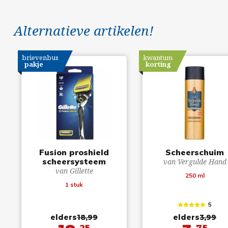
Alternatieve artikelen!
brievenbus
kwantum
pakje
korting
Fusion proshield
Scheerschuim
scheersysteem
van Vergulde Hand
van Gillette
250 ml
1 stuk
5
elders
18,99
elders
3,99
25
75