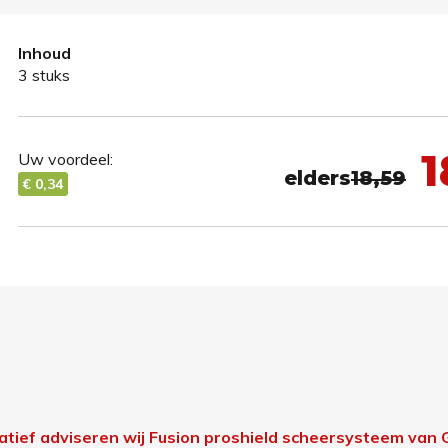
Inhoud
3 stuks
1
Uw voordeel:
elders
18,59
€ 0,34
atief adviseren wij Fusion proshield scheersysteem van Gi