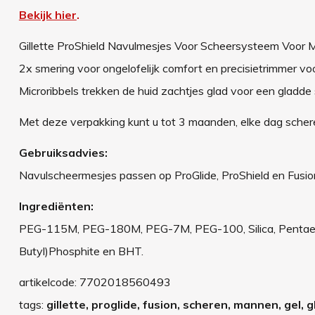
Bekijk hier
.
Gillette ProShield Navulmesjes Voor Scheersysteem Voor M
2x smering voor ongelofelijk comfort en precisietrimmer vo
Microribbels trekken de huid zachtjes glad voor een gladde
Met deze verpakking kunt u tot 3 maanden, elke dag scher
Gebruiksadvies:
Navulscheermesjes passen op ProGlide, ProShield en Fusi
Ingrediënten:
PEG-115M, PEG-180M, PEG-7M, PEG-100, Silica, Pentaeryt
Butyl)Phosphite en BHT.
artikelcode:
7702018560493
tags:
gillette, proglide, fusion, scheren, mannen, gel,