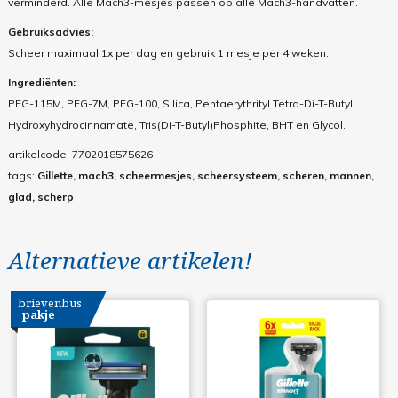
verminderd. Alle Mach3-mesjes passen op alle Mach3-handvatten.
Gebruiksadvies:
Scheer maximaal 1x per dag en gebruik 1 mesje per 4 weken.
Ingrediënten:
PEG-115M, PEG-7M, PEG-100, Silica, Pentaerythrityl Tetra-Di-T-Butyl
Hydroxyhydrocinnamate, Tris(Di-T-Butyl)Phosphite, BHT en Glycol.
artikelcode:
7702018575626
tags:
Gillette, mach3, scheermesjes, scheersysteem, scheren, mannen,
glad, scherp
Alternatieve artikelen!
brievenbus
pakje