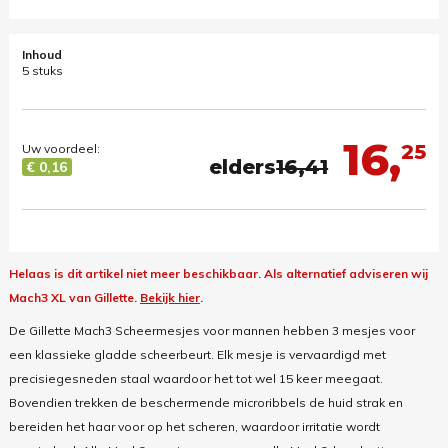
Inhoud
5 stuks
16,
25
Uw voordeel:
elders
16,41
€ 0,16
Helaas is dit artikel niet meer beschikbaar.
Als alternatief adviseren wij
Mach3 XL van Gillette.
Bekijk hier
.
De Gillette Mach3 Scheermesjes voor mannen hebben 3 mesjes voor
een klassieke gladde scheerbeurt. Elk mesje is vervaardigd met
precisiegesneden staal waardoor het tot wel 15 keer meegaat.
Bovendien trekken de beschermende microribbels de huid strak en
bereiden het haar voor op het scheren, waardoor irritatie wordt