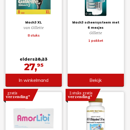
Mach3 XL
Mach3 scheersysteem met
van Gillette
6 mesjes
Gillette
8 stuks
1 pakket
elders
28,23
27,
95
In winkelmand
Bekijk
gratis
2 stuks gratis
verzending*
verzending*