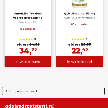
AmorLibi (for Men)
Q10 Ubiquinol 50 mg
van Golden Naturals
voordeelverpakking
van Amorlibi
60 capsules
5 capsules
5
5
elders
44,95
elders
29,95
34,
22,
95
45
In winkelmand
In winkelmand
Terug naar overzicht