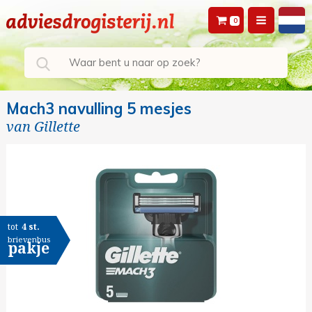
0
Mach3 navulling 5 mesjes
van
Gillette
tot
4 st.
brievenbus
pakje