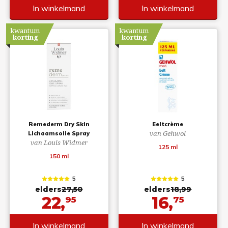
In winkelmand
In winkelmand
kwantum
kwantum
korting
korting
Remederm Dry Skin
Eeltcrème
van Gehwol
Lichaamsolie Spray
van Louis Widmer
125 ml
150 ml
5
5
elders
27,50
elders
18,99
22,
16,
95
75
In winkelmand
In winkelmand