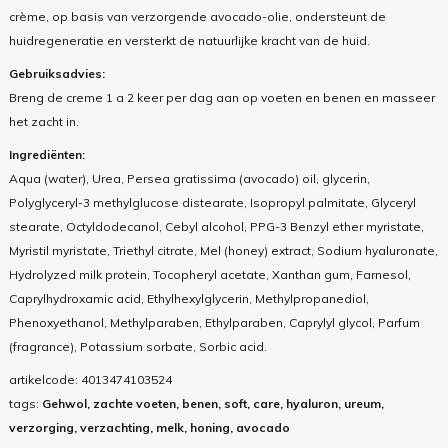
crème, op basis van verzorgende avocado-olie, ondersteunt de
huidregeneratie en versterkt de natuurlijke kracht van de huid.
Gebruiksadvies:
Breng de creme 1 a 2 keer per dag aan op voeten en benen en masseer
het zacht in.
Ingrediënten:
Aqua (water), Urea, Persea gratissima (avocado) oil, glycerin,
Polyglyceryl-3 methylglucose distearate, Isopropyl palmitate, Glyceryl
stearate, Octyldodecanol, Cebyl alcohol, PPG-3 Benzyl ether myristate,
Myristil myristate, Triethyl citrate, Mel (honey) extract, Sodium hyaluronate,
Hydrolyzed milk protein, Tocopheryl acetate, Xanthan gum, Farnesol,
Caprylhydroxamic acid, Ethylhexylglycerin, Methylpropanediol,
Phenoxyethanol, Methylparaben, Ethylparaben, Caprylyl glycol, Parfum
(fragrance), Potassium sorbate, Sorbic acid.
artikelcode:
4013474103524
tags:
Gehwol, zachte voeten, benen, soft, care, hyaluron, ureum,
verzorging, verzachting, melk, honing, avocado