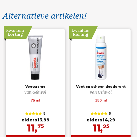
Alternatieve artikelen!
kwantum
kwantum
korting
korting
Voetcreme
Voet en schoen deodorant
van Gehwol
van Gehwol
75 ml
150 ml
5
5
elders
13,99
elders
14,29
11,
11,
75
95