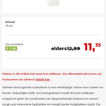
Inhoud
75 ml
11,
35
Uw voordeel:
elders
12,99
€ 1,64
Helaas is dit artikel niet meer beschikbaar.
Als alternatief adviseren wij
Voetcreme van Gehwol.
Bekijk hier
.
Gehwol verzorgende voetcrème is een weldadige crème voor voeten en
benen. Natuurlijke melk- en honingextract maakt de huid zichtbaar
soepel en glad. De combinatie van diepwerkende hyaluron en ureum
zorgt voor intensieve hydratatie en maakt harde huidplekken zacht. De