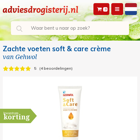
0
Zachte voeten soft & care crème
van
Gehwol
5
4 beoordelingen
kwantum
korting