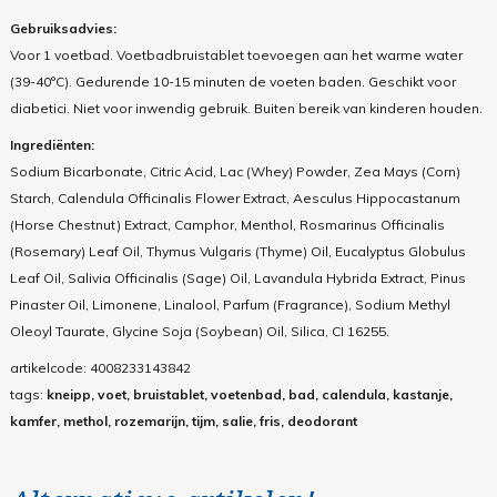
Gebruiksadvies:
Voor 1 voetbad. Voetbadbruistablet toevoegen aan het warme water
(39-40°C). Gedurende 10-15 minuten de voeten baden. Geschikt voor
diabetici. Niet voor inwendig gebruik. Buiten bereik van kinderen houden.
Ingrediënten:
Sodium Bicarbonate, Citric Acid, Lac (Whey) Powder, Zea Mays (Corn)
Starch, Calendula Officinalis Flower Extract, Aesculus Hippocastanum
(Horse Chestnut) Extract, Camphor, Menthol, Rosmarinus Officinalis
(Rosemary) Leaf Oil, Thymus Vulgaris (Thyme) Oil, Eucalyptus Globulus
Leaf Oil, Salivia Officinalis (Sage) Oil, Lavandula Hybrida Extract, Pinus
Pinaster Oil, Limonene, Linalool, Parfum (Fragrance), Sodium Methyl
Oleoyl Taurate, Glycine Soja (Soybean) Oil, Silica, CI 16255.
artikelcode:
4008233143842
tags:
kneipp, voet, bruistablet, voetenbad, bad, calendula, kastanje,
kamfer, methol, rozemarijn, tijm, salie, fris, deodorant