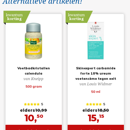
Alternatieve artikelen!
kwantum
kwantum
korting
korting
Voetbadkristallen
Skinexpert carbamide
calendula
forte 18% ureum
van Kneipp
voetencème tegen eelt
van Louis Widmer
500 gram
50 ml
5
5
elders
10,99
elders
18,50
10,
15,
50
15