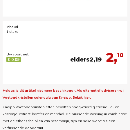
Inhoud
1 stuks
2,
10
Uw voordeel:
elders
2,19
€ 0,09
Helaas is dit artikel niet meer beschikbaar.
Als alternatief adviseren wij
Voetbadkristallen calendula van Kneipp.
Bekijk hier
.
Kneipp Voetbadbruistabletten bevatten hoogwaardig calendula- en
kastanje-extract, kamfer en menthol. De bruisende werking in combinatie
met de etherische oliën van rozemarijn, tijm en salie werkt als een
verfrissende deodorant.