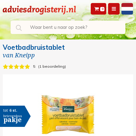
0
Voetbadbruistablet
van
Kneipp
5
1 beoordeling
tot
6 st.
brievenbus
pakje