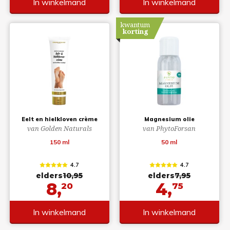
In winkelmand
In winkelmand
kwantum
korting
Eelt en hielkloven crème
Magnesium olie
van Golden Naturals
van PhytoForsan
150 ml
50 ml
4.7
4.7
elders
10,95
elders
7,95
8,
4,
20
75
In winkelmand
In winkelmand