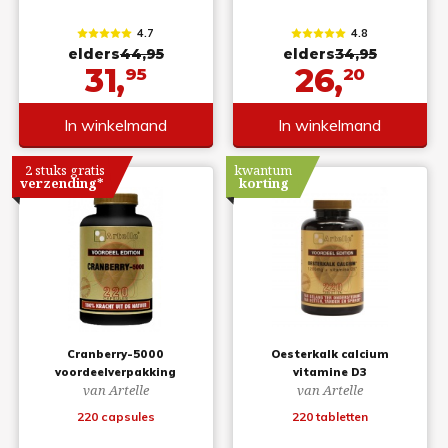
4.7
4.8
elders
44,95
elders
34,95
31,
26,
95
20
In winkelmand
In winkelmand
2 stuks gratis
kwantum
verzending*
korting
Cranberry-5000
Oesterkalk calcium
voordeelverpakking
vitamine D3
van Artelle
van Artelle
220 capsules
220 tabletten