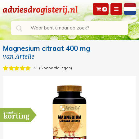
0
Magnesium citraat 400 mg
van
Artelle
5
5 beoordelingen
kwantum
korting