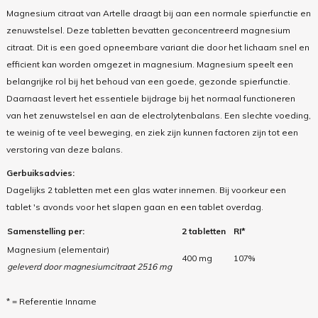
Magnesium citraat van Artelle draagt bij aan een normale spierfunctie en
zenuwstelsel. Deze tabletten bevatten geconcentreerd magnesium
citraat. Dit is een goed opneembare variant die door het lichaam snel en
efficient kan worden omgezet in magnesium. Magnesium speelt een
belangrijke rol bij het behoud van een goede, gezonde spierfunctie.
Daarnaast levert het essentiele bijdrage bij het normaal functioneren
van het zenuwstelsel en aan de electrolytenbalans.
Een slechte voeding,
te weinig of te veel beweging, en ziek zijn kunnen factoren zijn tot een
verstoring van deze balans.
Gerbuiksadvies:
Dagelijks 2 tabletten met een glas water innemen. Bij voorkeur een
tablet 's avonds voor het slapen gaan en een tablet overdag.
Samenstelling per:
2 tabletten
RI*
Magnesium (elementair)
400 mg
107%
geleverd door magnesiumcitraat 2516 mg
* = Referentie Inname