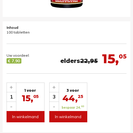
Inhoud
100 tabletten
15,
05
Uw voordeel:
elders
22,95
€ 7,90
+
+
1 voor
3 voor
15,
44,
1
3
05
25
-
-
60
bespaar 24,
In winkelmand
In winkelmand