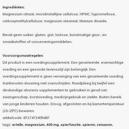
Ingrediënten:
Magnesium citraat, microkristallijne cellulose, HPMC, hypromellose,
carboxymethylcellulose, magesium stearaat, titanium dioxide.
Bevat geen suiker, gluten, gist, lactose, kunstmatige geur-, en
smaakstoffen of conserveringsmiddelen.
Voorzorgsmaatregelen:
Dit product is een voedingssupplement. Een gevarieerde, evenwichtige
voeding en een gezonde levensstijl zijn belangrijk. Een
voedingssupplement is geen vervanging van een gevarieerde voeding.
Aanbevolen dosering niet overschrijden. Raadpleeg bij twijfel een
deskundige alvorens supplementen te gebruiken in geval van
zwangerschap, borstvoeding, medicijngebruik en ziekte. Buiten bereik
van jonge kinderen houden. Droog, afgesloten en bij kamertemperatuur
(15-25°C) bewaren.
artikelcode:
8717472405487
tags:
artelle, magnesium, 400 mg, spierfunctie, spieren, zenuwen,