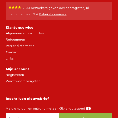
2633
bezoekers geven adviesdrogisterij.nl
gemiddeld een
9.4
!
Bekijk de reviews
Klantenservice
Algemene voorwaarden
Retourneren
Verzendinformatie
Contact
Links
Mijn account
Registreren
Wachtwoord vergeten
Inschrijven nieuwsbrief
Meld u nu aan en ontvang meteen €5,- shoptegoed
i