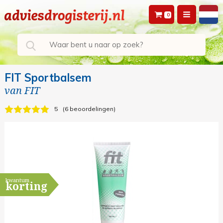
0
FIT Sportbalsem
van
FIT
5
6 beoordelingen
kwantum
korting