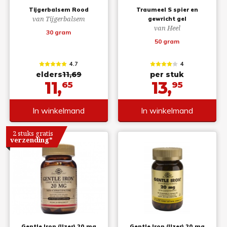
Tijgerbalsem Rood
Traumeel S spier en
van Tijgerbalsem
gewricht gel
van Heel
30 gram
50 gram
4.7
4
elders
11,69
per stuk
11,
13,
65
95
In winkelmand
In winkelmand
2 stuks gratis
verzending*
Gentle Iron (IJzer) 20 mg
Gentle Iron (IJzer) 20 mg