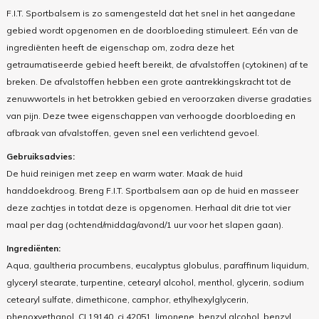
F.I.T. Sportbalsem is zo samengesteld dat het snel in het aangedane
gebied wordt opgenomen en de doorbloeding stimuleert. Eén van de
ingrediënten heeft de eigenschap om, zodra deze het
getraumatiseerde gebied heeft bereikt, de afvalstoffen (cytokinen) af te
breken. De afvalstoffen hebben een grote aantrekkingskracht tot de
zenuwwortels in het betrokken gebied en veroorzaken diverse gradaties
van pijn. Deze twee eigenschappen van verhoogde doorbloeding en
afbraak van afvalstoffen, geven snel een verlichtend gevoel.
Gebruiksadvies:
De huid reinigen met zeep en warm water. Maak de huid
handdoekdroog. Breng F.I.T. Sportbalsem aan op de huid en masseer
deze zachtjes in totdat deze is opgenomen. Herhaal dit drie tot vier
maal per dag (ochtend/middag/avond/1 uur voor het slapen gaan).
Ingrediënten:
Aqua, gaultheria procumbens, eucalyptus globulus, paraffinum liquidum,
glyceryl stearate, turpentine, cetearyl alcohol, menthol, glycerin, sodium
cetearyl sulfate, dimethicone, camphor, ethylhexylglycerin,
phenoxyethanol, CI 19140, ci 42051, limonene, benzyl alcohol, benzyl