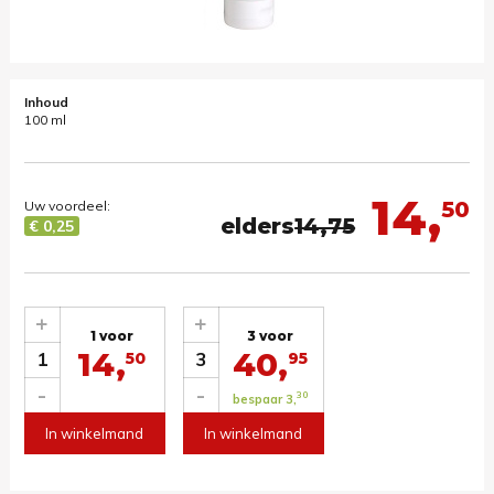
Inhoud
100 ml
14,
50
Uw voordeel:
elders
14,75
€ 0,25
+
+
1 voor
3 voor
14,
40,
1
3
50
95
-
-
30
bespaar 3,
In winkelmand
In winkelmand