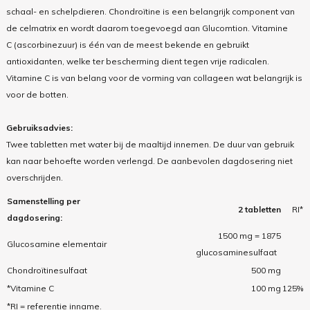
schaal- en schelpdieren. Chondroïtine is een belangrijk component van
de celmatrix en wordt daarom toegevoegd aan Glucomtion. Vitamine
C (ascorbinezuur) is één van de meest bekende en gebruikt
antioxidanten, welke ter bescherming dient tegen vrije radicalen.
Vitamine C is van belang voor de vorming van collageen wat belangrijk is
voor de botten.
Gebruiksadvies:
Twee tabletten met water bij de maaltijd innemen. De duur van gebruik
kan naar behoefte worden verlengd. De aanbevolen dagdosering niet
overschrijden.
Samenstelling per
2 tabletten
RI*
dagdosering:
1500 mg = 1875
Glucosamine elementair
glucosaminesulfaat
Chondroïtinesulfaat
500 mg
*Vitamine C
100 mg
125%
*RI = referentie inname.