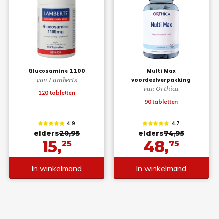
Glucosamine 1100
Multi Max
van Lamberts
voordeelverpakking
van Orthica
120 tabletten
90 tabletten
4.9
4.7
elders
20,95
elders
74,95
15,
48,
25
75
In winkelmand
In winkelmand