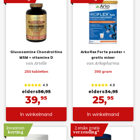
Glucosamine Chondroitine
Arkoflex Forte poeder +
MSM + vitamine D
gratis mixer
van Artelle
van Arkopharma
250 tabletten
390 gram
4.9
4.8
elders
56,95
elders
34,95
39,
25,
95
95
In winkelmand
In winkelmand
kwantum
2 stuks gratis
korting
verzending*