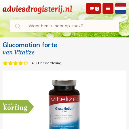
0
Glucomotion forte
van
Vitalize
4
1 beoordeling
kwantum
korting