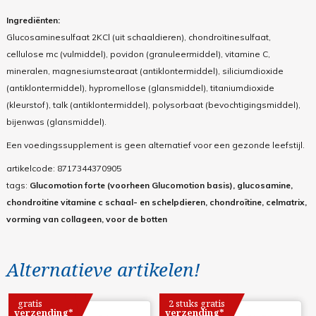
Ingrediënten:
Glucosaminesulfaat 2KCl (uit schaaldieren), chondroïtinesulfaat,
cellulose mc (vulmiddel), povidon (granuleermiddel), vitamine C,
mineralen, magnesiumstearaat (antiklontermiddel), siliciumdioxide
(antiklontermiddel), hypromellose (glansmiddel), titaniumdioxide
(kleurstof), talk (antiklontermiddel), polysorbaat (bevochtigingsmiddel),
bijenwas (glansmiddel).
Een voedingssupplement is geen alternatief voor een gezonde leefstijl.
artikelcode:
8717344370905
tags:
Glucomotion forte (voorheen Glucomotion basis), glucosamine,
chondroitine vitamine c schaal- en schelpdieren, chondroïtine, celmatrix,
vorming van collageen, voor de botten
Alternatieve artikelen!
gratis
2 stuks gratis
verzending*
verzending*