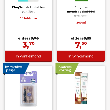
PlaqSearch tabletten
Gingidex
van Tepe
mondspoelmiddel
van Gum
10 tabletten
300 ml
elders
3,79
elders
8,35
3,
7,
70
50
In winkelmand
In winkelmand
brievenbus
kwantum
pakje
korting