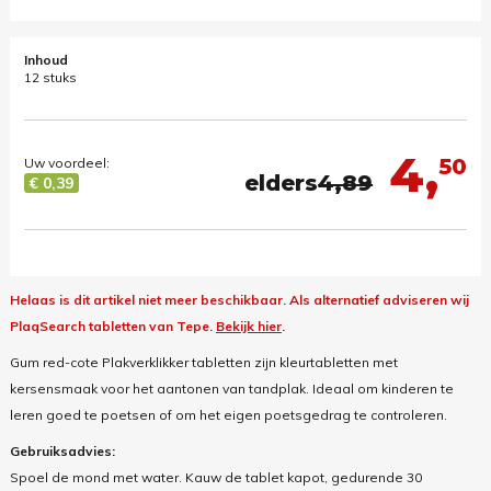
Inhoud
12 stuks
4,
50
Uw voordeel:
elders
4,89
€ 0,39
Helaas is dit artikel niet meer beschikbaar.
Als alternatief adviseren wij
PlaqSearch tabletten van Tepe.
Bekijk hier
.
Gum red-cote Plakverklikker tabletten zijn kleurtabletten met
kersensmaak voor het aantonen van tandplak. Ideaal om kinderen te
leren goed te poetsen of om het eigen poetsgedrag te controleren.
Gebruiksadvies:
Spoel de mond met water. Kauw de tablet kapot, gedurende 30