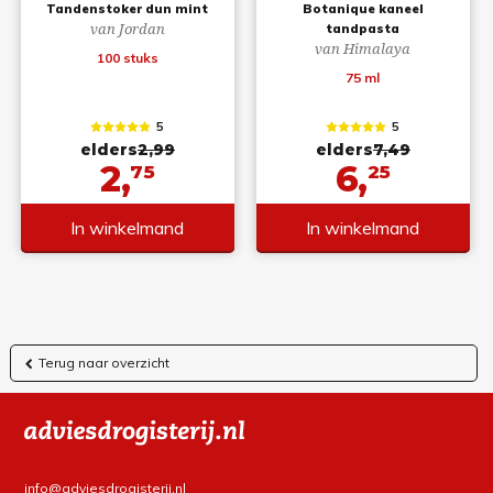
Tandenstoker dun mint
Botanique kaneel
van Jordan
tandpasta
van Himalaya
100 stuks
75 ml
5
5
elders
2,99
elders
7,49
2,
6,
75
25
In winkelmand
In winkelmand
Terug naar overzicht
info@adviesdrogisterij.nl