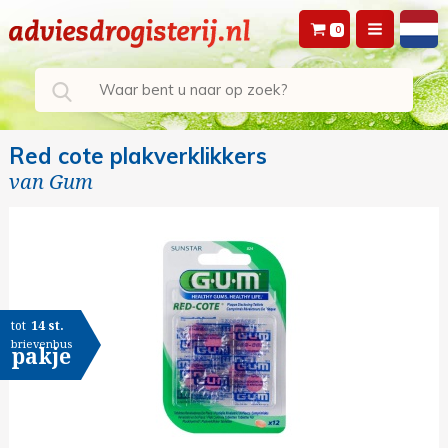
0
Red cote plakverklikkers
van
Gum
tot
14 st.
brievenbus
pakje