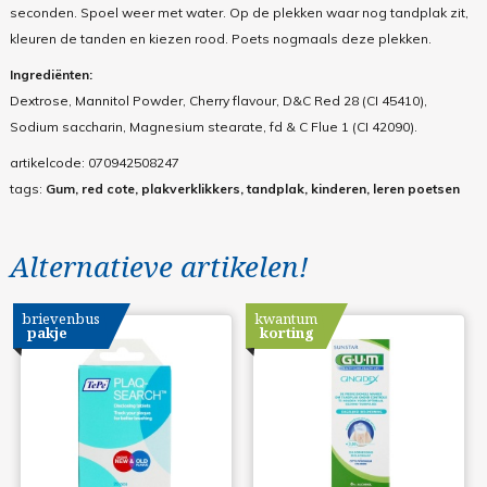
seconden. Spoel weer met water. Op de plekken waar nog tandplak zit,
kleuren de tanden en kiezen rood. Poets nogmaals deze plekken.
Ingrediënten:
Dextrose, Mannitol Powder, Cherry flavour, D&C Red 28 (CI 45410),
Sodium saccharin, Magnesium stearate, fd & C Flue 1 (CI 42090).
artikelcode:
070942508247
tags:
Gum, red cote, plakverklikkers, tandplak, kinderen, leren poetsen
Alternatieve artikelen!
brievenbus
kwantum
pakje
korting