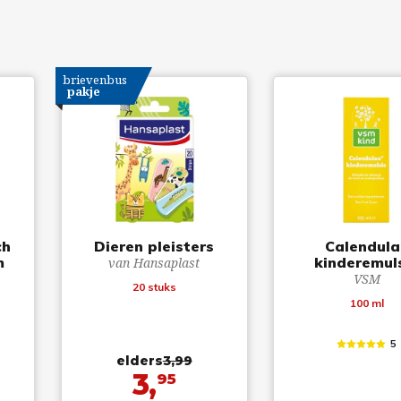
brievenbus
pakje
ch
Dieren pleisters
Calendula
m
kinderemul
van Hansaplast
VSM
20 stuks
100 ml
5
elders
3,99
3,
95