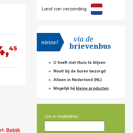
Land van verzending:
via de
nieuw!
brievenbus
4,
45
U hoeft niet thuis te blijven
Nooit bij de buren bezorgd
Alleen in Nederland (NL)
Mogelijk bij
kleine producten
Uw e-mailadres:
st.
Bekijk