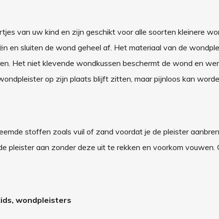
tjes van uw kind en zijn geschikt voor alle soorten kleinere wo
n en sluiten de wond geheel af. Het materiaal van de wondplei
inderen. Het niet klevende wondkussen beschermt de wond en wer
dpleister op zijn plaats blijft zitten, maar pijnloos kan word
emde stoffen zoals vuil of zand voordat je de pleister aanbre
de pleister aan zonder deze uit te rekken en voorkom vouwen. 
 kids, wondpleisters