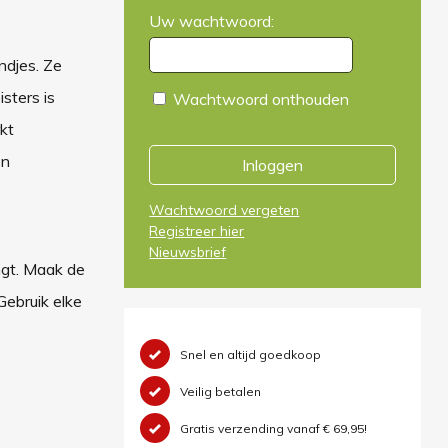
Uw wachtwoord:
ndjes. Ze
sters is
Wachtwoord onthouden
kt
en
Inloggen
Wachtwoord vergeten
Registreer hier
Nieuwsbrief
ngt. Maak de
Gebruik elke
Snel en altijd goedkoop
Veilig betalen
Gratis verzending vanaf € 69,95!