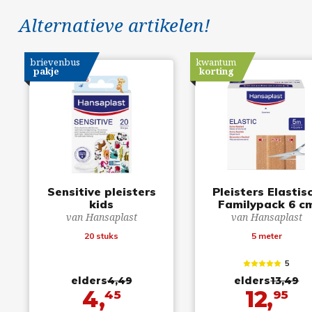
Alternatieve artikelen!
brievenbus
kwantum
pakje
korting
Sensitive pleisters
Pleisters Elastis
kids
Familypack 6 c
van Hansaplast
van Hansaplast
20 stuks
5 meter
5
elders
4,49
elders
13,49
4,
12,
45
95