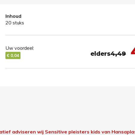
Inhoud
20 stuks
Uw voordeel:
elders
4,49
€ 0,04
atief adviseren wij Sensitive pleisters kids van Hansapla