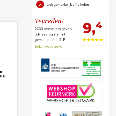
Ook gemakkelijk af te halen
Tevreden!
4
9,
2633
bezoekers geven
adviesdrogisterij.nl
gemiddeld een
9.4
!
Bekijk de reviews
n
sie