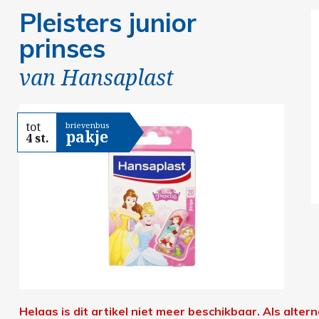
Pleisters junior
prinses
van
Hansaplast
tot
brievenbus
pakje
4 st.
Helaas is dit artikel niet meer beschikbaar.
Als altern