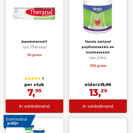
Aambeienzalf
Vezels naturel
van Theranal
psylliumvezels en
inulinevezels
35 gram
van Libra
300 gram
5
per stuk
elders
15,95
7,
13,
95
25
In winkelmand
In winkelmand
brievenbus
pakje