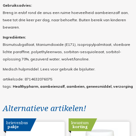
Gebruiksadvies:
Breng in en/of rond de anus een ruime hoeveelheid aambeienzalf aan,
twee tot drie keer per dag, naar behoefte. Buiten bereik van kinderen
bewaren.
Ingrediënten:
Bismutsubgallaat, titaniumdioxide (E171), isopropylpalmitaat, vloeibare
lichte paraffine, polyethyleenwas, sorbitan-sesquioleaat, sorbitol-
oplossing 70%, gezuiverd water, wolvet/lanoline.
Medisch hulpmiddel. Lees voor gebruik de bijsluiter.
artikelcode:
8714632076075
tags:
Healthypharm, aambeienzalf, aambeien, geneesmiddel, verzorging
Alternatieve artikelen!
brievenbus
kwantum
pakje
korting