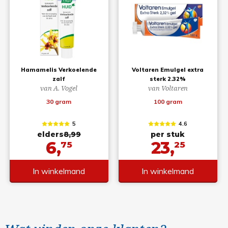
Hamamelis Verkoelende
Voltaren Emulgel extra
zalf
sterk 2.32%
van A. Vogel
van Voltaren
30 gram
100 gram
5
4.6
elders
8,99
per stuk
6,
23,
75
25
In winkelmand
In winkelmand