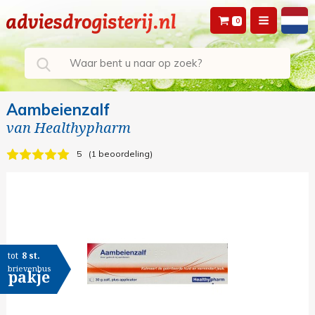
0
Aambeienzalf
van
Healthypharm
5
1 beoordeling
tot
8 st.
brievenbus
pakje