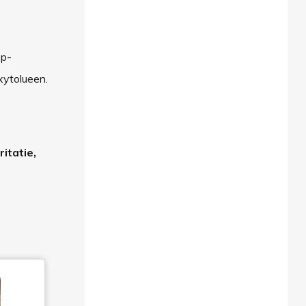
 p-
xytolueen.
itatie,