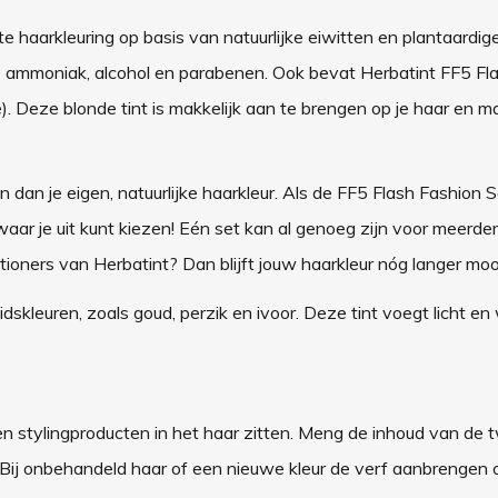
haarkleuring op basis van natuurlijke eiwitten en plantaardig
ere ammoniak, alcohol en parabenen. Ook bevat Herbatint FF5 Fl
 Deze blonde tint is makkelijk aan te brengen op je haar en m
n dan je eigen, natuurlijke haarkleur. Als de FF5 Flash Fashion
 waar je uit kunt kiezen! Eén set kan al genoeg zijn voor meerde
oners van Herbatint? Dan blijft jouw haarkleur nóg langer moo
dskleuren, zoals goud, perzik en ivoor. Deze tint voegt licht e
 stylingproducten in het haar zitten. Meng de inhoud van de t
. Bij onbehandeld haar of een nieuwe kleur de verf aanbrengen 