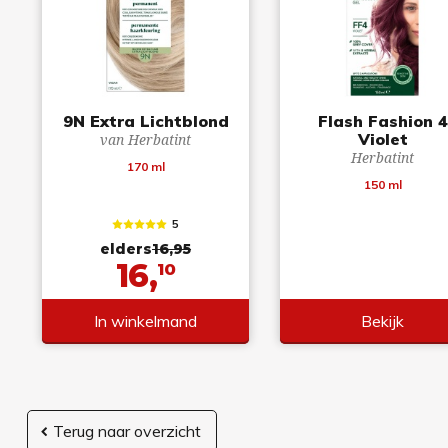
9N Extra Lichtblond
Flash Fashion 4
Violet
van Herbatint
Herbatint
170 ml
150 ml
5
elders
16,95
16,
10
In winkelmand
Bekijk
Terug naar overzicht