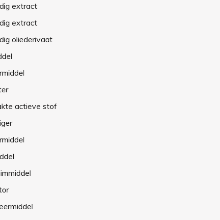
dig extract
dig extract
dig oliederivaat
ddel
rmiddel
ter
kte actieve stof
iger
rmiddel
ddel
uimmiddel
tor
eermiddel