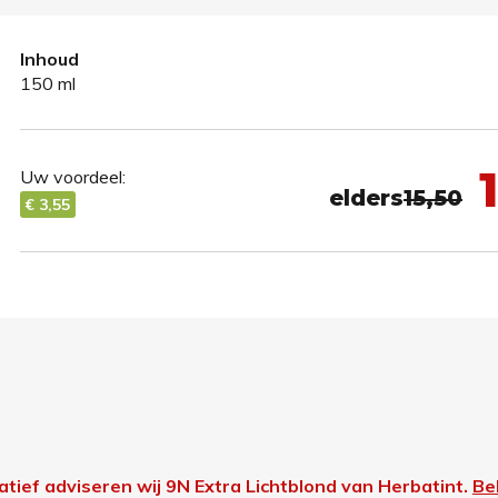
Inhoud
150 ml
1
Uw voordeel:
elders
15,50
€ 3,55
atief adviseren wij 9N Extra Lichtblond van Herbatint.
Bek