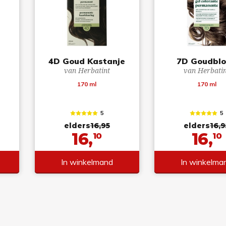
4D Goud Kastanje
7D Goudbl
van Herbatint
van Herbati
170 ml
170 ml
5
5
elders
16,95
elders
16,9
16,
16,
10
10
In winkelmand
In winkelma