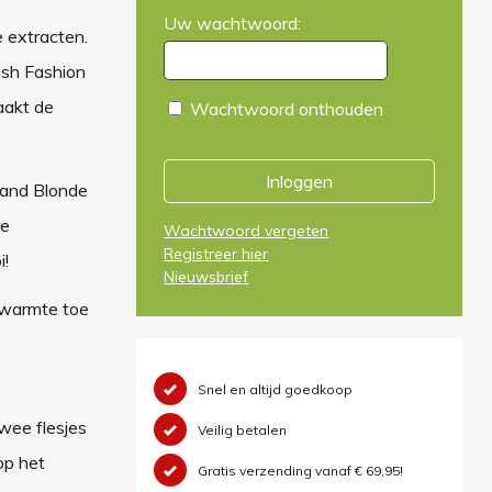
Uw wachtwoord:
e extracten.
ash Fashion
aakt de
Wachtwoord onthouden
Inloggen
 Sand Blonde
re
Wachtwoord vergeten
Registreer hier
i!
Nieuwsbrief
n warmte toe
Snel en altijd goedkoop
wee flesjes
Veilig betalen
op het
Gratis verzending vanaf € 69,95!