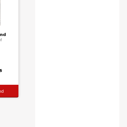
ond
nt
5
nd