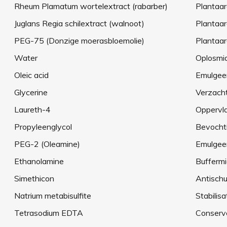
Rheum Plamatum wortelextract (rabarber)
Plantaar
Juglans Regia schilextract (walnoot)
Plantaar
PEG-75 (Donzige moerasbloemolie)
Plantaar
Water
Oplosmi
Oleic acid
Emulgee
Glycerine
Verzach
Laureth-4
Oppervla
Propyleenglycol
Bevocht
PEG-2 (Oleamine)
Emulgee
Ethanolamine
Buffermi
Simethicon
Antisch
Natrium metabisulfite
Stabilisa
Tetrasodium EDTA
Conserv