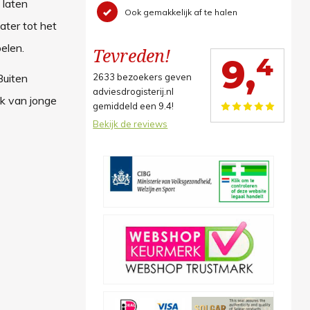
 laten
Ook gemakkelijk af te halen
ter tot het
elen.
Tevreden!
4
9,
Buiten
2633
bezoekers geven
adviesdrogisterij.nl
ik van jonge
gemiddeld een
9.4
!
Bekijk de reviews