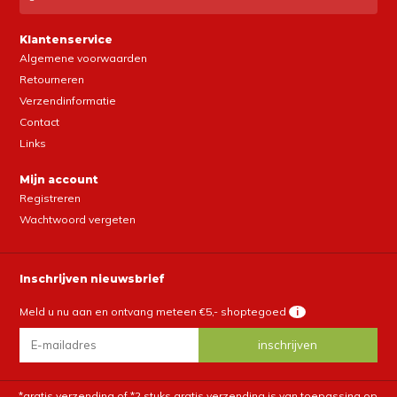
Klantenservice
Algemene voorwaarden
Retourneren
Verzendinformatie
Contact
Links
Mijn account
Registreren
Wachtwoord vergeten
Inschrijven nieuwsbrief
Meld u nu aan en ontvang meteen €5,- shoptegoed
i
*gratis verzending of *2 stuks gratis verzending is van toepassing op