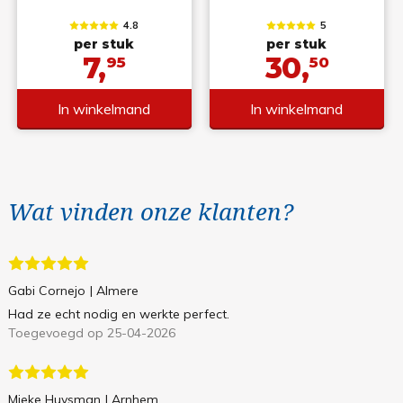
4.8
5
per stuk
per stuk
7,
30,
95
50
In winkelmand
In winkelmand
Wat vinden onze klanten?
Gabi Cornejo
| Almere
Had ze echt nodig en werkte perfect.
Toegevoegd op 25-04-2026
Mieke Huysman
| Arnhem