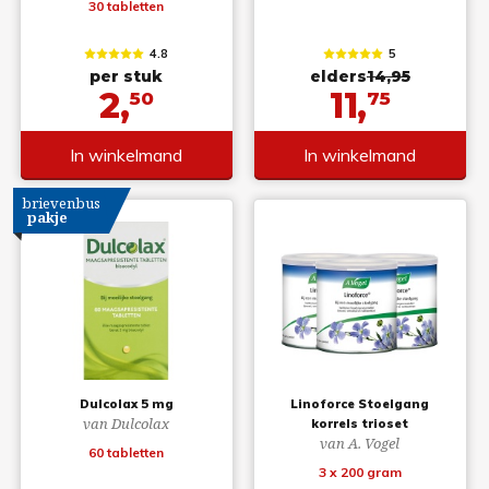
30 tabletten
4.8
5
per stuk
elders
14,95
2,
11,
50
75
In winkelmand
In winkelmand
brievenbus
pakje
Dulcolax 5 mg
Linoforce Stoelgang
van Dulcolax
korrels trioset
van A. Vogel
60 tabletten
3 x 200 gram