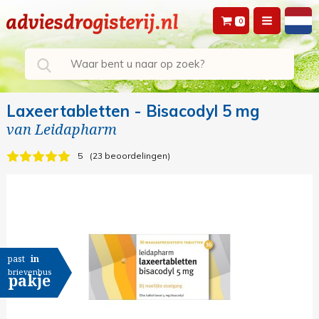
0
Laxeertabletten - Bisacodyl 5 mg
van
Leidapharm
5
23 beoordelingen
past
in
brievenbus
pakje