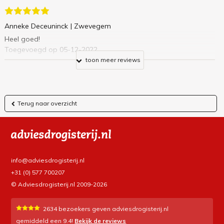
Anneke Deceuninck
| Zwevegem
Heel goed!
Toegevoegd op 05-12-2022
toon meer reviews
Terug naar overzicht
info@adviesdrogisterij.nl
+31 (0) 577 700207
© Adviesdrogisterij.nl 2009-2026
2634
bezoekers geven adviesdrogisterij.nl
gemiddeld een
9.4
!
Bekijk de reviews