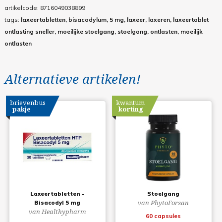
artikelcode:
8716049038899
tags:
laxeertabletten, bisacodylum, 5 mg, laxeer, laxeren, laxeertablet
ontlasting sneller, moeilijke stoelgang, stoelgang, ontlasten, moeilijk
ontlasten
Alternatieve artikelen!
brievenbus
kwantum
pakje
korting
Laxeertabletten -
Stoelgang
van PhytoForsan
Bisacodyl 5 mg
van Healthypharm
60 capsules