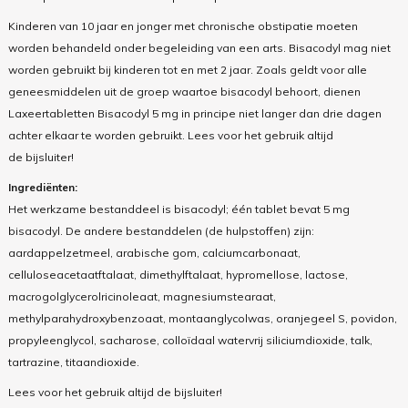
Kinderen van 10 jaar en jonger met chronische obstipatie moeten
worden behandeld onder begeleiding van een arts. Bisacodyl mag niet
worden gebruikt bij kinderen tot en met 2 jaar. Zoals geldt voor alle
geneesmiddelen uit de groep waartoe bisacodyl behoort, dienen
Laxeertabletten Bisacodyl 5 mg in principe niet langer dan drie dagen
achter elkaar te worden gebruikt.
Lees voor het gebruik altijd
de bijsluiter!
Ingrediënten:
Het werkzame bestanddeel is bisacodyl; één tablet bevat 5 mg
bisacodyl. De andere bestanddelen (de hulpstoffen) zijn:
aardappelzetmeel, arabische gom, calciumcarbonaat,
celluloseacetaatftalaat, dimethylftalaat, hypromellose, lactose,
macrogolglycerolricinoleaat, magnesiumstearaat,
methylparahydroxybenzoaat, montaanglycolwas, oranjegeel S, povidon,
propyleenglycol, sacharose, colloïdaal watervrij siliciumdioxide, talk,
tartrazine, titaandioxide.
Lees voor het gebruik altijd de bijsluiter!