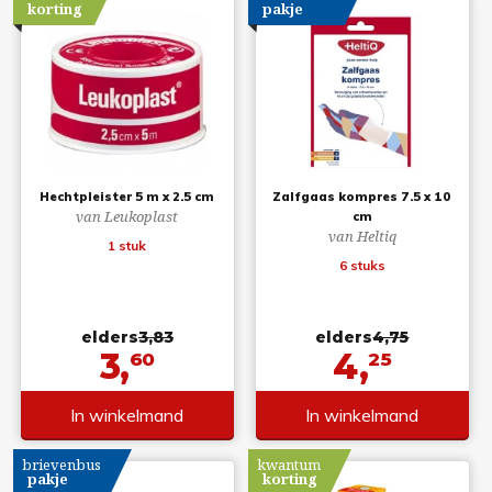
korting
pakje
Hechtpleister 5 m x 2.5 cm
Zalfgaas kompres 7.5 x 10
van Leukoplast
cm
van Heltiq
1 stuk
6 stuks
elders
3,83
elders
4,75
3,
4,
60
25
In winkelmand
In winkelmand
brievenbus
kwantum
pakje
korting