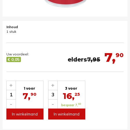
Inhoud
1 stuk
7,
90
Uw voordeel:
elders
7,95
€ 0,05
+
+
1 voor
3 voor
7,
16,
1
3
90
25
-
-
60
bespaar 7,
In winkelmand
In winkelmand