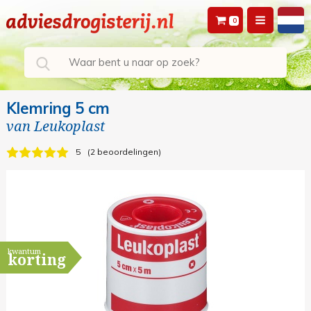
0
Klemring 5 cm
van
Leukoplast
5
2 beoordelingen
kwantum
korting