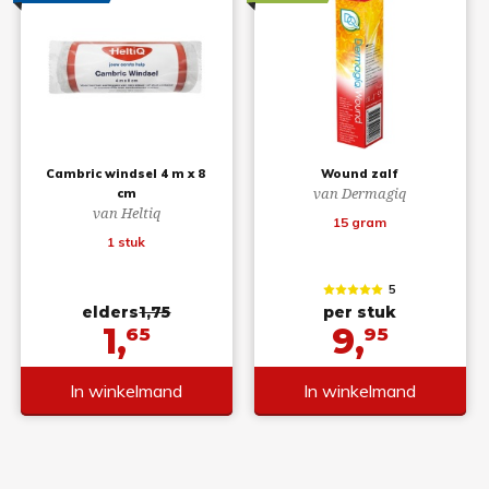
Cambric windsel 4 m x 8
Wound zalf
van Dermagiq
cm
van Heltiq
15 gram
1 stuk
5
elders
1,75
per stuk
1,
9,
65
95
In winkelmand
In winkelmand