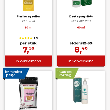
Prrrikweg roller
Deet spray 40%
van VSM
van Care Plus
10 ml
60 ml
4.9
per stuk
elders
12,99
7,
8,
50
40
In winkelmand
In winkelmand
brievenbus
kwantum
pakje
korting