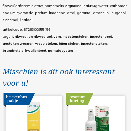
flower/leaf/stem extract, hamamelis virginiana leaf/twig water, carbomer,
sodium hydroxide, parfum, limonene, citral, geraniol, citronellol, eugenol,
cinnamal, linalool.
artikelcode:
8728300955456
tags:
prikweg, prrrikweg gel, vsm, insectensteken, insectenbeet,
gestoken wespen, wesp steken, bijen steken, insectensteken,
brandnetels, kwallenbeet, namatocysten
Misschien is dit ook interessant
voor u!
brievenbus
kwantum
pakje
korting