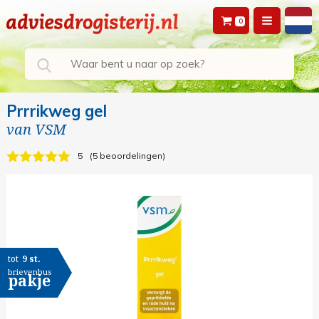
0
Prrrikweg gel
van
VSM
5
5 beoordelingen
tot
9 st.
brievenbus
pakje