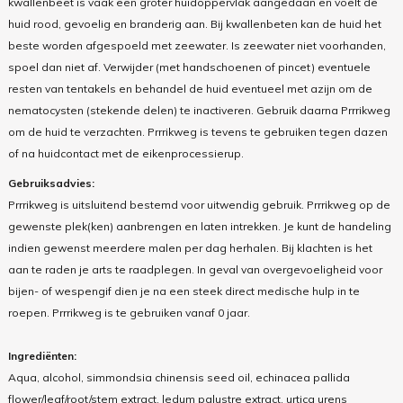
kwallenbeet is vaak een groter huidoppervlak aangedaan en voelt de
huid rood, gevoelig en branderig aan. Bij kwallenbeten kan de huid het
beste worden afgespoeld met zeewater. Is zeewater niet voorhanden,
spoel dan niet af. Verwijder (met handschoenen of pincet) eventuele
resten van tentakels en behandel de huid eventueel met azijn om de
nematocysten (stekende delen) te inactiveren. Gebruik daarna Prrrikweg
om de huid te verzachten. Prrrikweg is tevens te gebruiken tegen dazen
of na huidcontact met de eikenprocessierup.
Gebruiksadvies:
Prrrikweg is uitsluitend bestemd voor uitwendig gebruik. Prrrikweg op de
gewenste plek(ken) aanbrengen en laten intrekken. Je kunt de handeling
indien gewenst meerdere malen per dag herhalen. Bij klachten is het
aan te raden je arts te raadplegen. In geval van overgevoeligheid voor
bijen- of wespengif dien je na een steek direct medische hulp in te
roepen. Prrrikweg is te gebruiken vanaf 0 jaar.
Ingrediënten:
Aqua, alcohol, simmondsia chinensis seed oil, echinacea pallida
flower/leaf/root/stem extract, ledum palustre extract, urtica urens