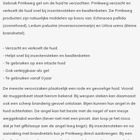
Gebruik Prrrikweg gel om de huid te verzachten. Prrrikweg verzacht en
verkoelt de huid snel bij insectensteken en kwallenbeten. De Prrrikweg
producten zijn natuurlijke middelen op basis van; Echinacea pallida
(zonnehoed), Ledum palustre (moerasrozemarijn) en Urtica urens (kleine
brandnetel).
- Verzacht en verkoelt de huid.
- Helpt snel bij insectensteken en kwallenbeten
- Te gebruiken op een intacte huid
- Ook verkrijgbaar als gel
- Te gebruiken vanaf 0 jaar
De meeste veroorzaken plaatselijk een rode en gevoelige huid. Vooral
de muggenbeet staat hierom bekend. Bij wespen steken kan daarnaast
ook een scherp branderig gevoel ontstaan. Bijen kunnen hun angel in de
huid achterlaten. De angel kan het beste met de nagel of een mesje
weggekrabd worden (liever niet met een pincet, dan loop je het risico
dat je het gifblaasje aan de angel leeg knijpt). Bij insectensteken en na
aanraking met brandnetels kun je Prrrikweg direct aanbrengen. Bij een