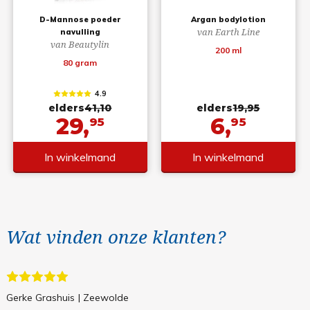
D-Mannose poeder
Argan bodylotion
van Earth Line
navulling
van Beautylin
200 ml
80 gram
4.9
elders
41,10
elders
19,95
29,
6,
95
95
In winkelmand
In winkelmand
Wat vinden onze klanten?
Gerke Grashuis
| Zeewolde