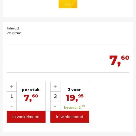
Inhoud
20 gram
7,
60
+
+
per stuk
3 voor
7,
19,
1
3
60
95
-
-
85
bespaar 2,
In winkelmand
In winkelmand