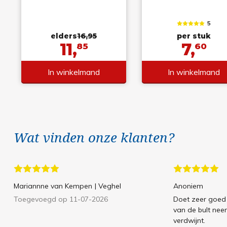
5
elders
16,95
per stuk
11,
7,
85
60
In winkelmand
In winkelmand
Wat vinden onze klanten?
Mariannne van Kempen
| Veghel
Anoniem
Toegevoegd op 11-07-2026
Doet zeer goed 
van de bult neem
verdwijnt.