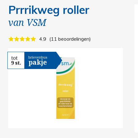
Prrrikweg roller
van
VSM
4.9
11 beoordelingen
tot
brievenbus
pakje
9 st.