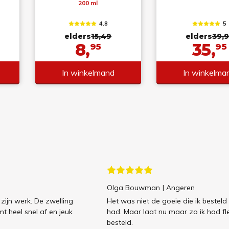
200 ml
4.8
5
elders
15,49
elders
39,9
8,
35,
95
95
In winkelmand
In winkelma
Olga Bouwman
| Angeren
zijn werk. De zwelling
Het was niet de goeie die ik besteld
t heel snel af en jeuk
had. Maar laat nu maar zo ik had fl
besteld.