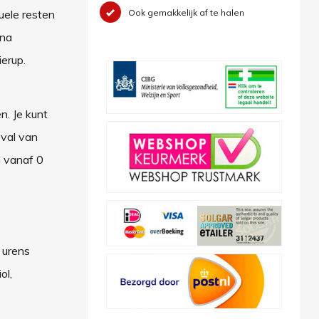
uele resten
Ook gemakkelijk af te halen
rna
erup.
n. Je kunt
eval van
n vanaf 0
a urens
ol,