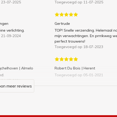
 23-07-2025
Toegevoegd op 11-07-2025
singen
Gertrude
ine verlichting.
TOP! Snelle verzending. Helemaal n
 21-09-2024
mijn verwachtingen. En prrrikweg we
perfect trouwens!
Toegevoegd op 18-07-2023
gchelhoven
| Almelo
Robert Du Bois
| Herent
ed.
Toegevoegd op 05-01-2021
 04-07-2021
oon meer reviews