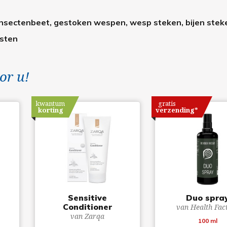
 insectenbeet, gestoken wespen, wesp steken, bijen stek
ysten
or u!
kwantum
gratis
korting
verzending*
Sensitive
Duo spra
Conditioner
van Health Fac
van Zarqa
100 ml