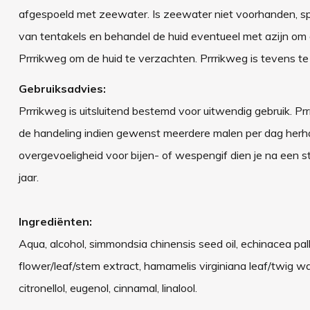
afgespoeld met zeewater. Is zeewater niet voorhanden, sp
van tentakels en behandel de huid eventueel met azijn om 
Prrrikweg om de huid te verzachten. Prrrikweg is tevens t
Gebruiksadvies:
Prrrikweg is uitsluitend bestemd voor uitwendig gebruik. P
de handeling indien gewenst meerdere malen per dag herhale
overgevoeligheid voor bijen- of wespengif dien je na een st
jaar.
Ingrediënten:
Aqua, alcohol, simmondsia chinensis seed oil, echinacea pall
flower/leaf/stem extract, hamamelis virginiana leaf/twig wat
citronellol, eugenol, cinnamal, linalool.