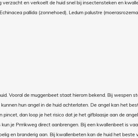
eg verzacht en verkoelt de huid snel bij insectensteken en kwal
; Echinacea pallida (zonnehoed), Ledum palustre (moerasrozemar
huid. Vooral de muggenbeet staat hierom bekend. Bij wespen s
 kunnen hun angel in de huid achterlaten. De angel kan het be
incet, dan loop je het risico dat je het gifblaasje aan de angel
s kun je Prrrikweg direct aanbrengen. Bij een kwallenbeet is va
oelig en branderig aan. Bij kwallenbeten kan de huid het beste