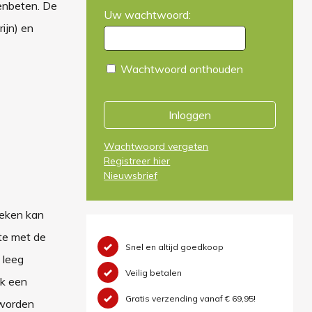
lenbeten. De
Uw wachtwoord:
ijn) en
Wachtwoord onthouden
Inloggen
Wachtwoord vergeten
Registreer hier
Nieuwsbrief
teken kan
ste met de
Snel en altijd goedkoop
 leeg
Veilig betalen
ak een
Gratis verzending vanaf € 69,95!
 worden