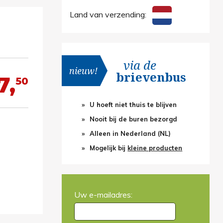
Land van verzending:
via de
nieuw!
brievenbus
7,
50
U hoeft niet thuis te blijven
Nooit bij de buren bezorgd
Alleen in Nederland (NL)
Mogelijk bij
kleine producten
Uw e-mailadres: