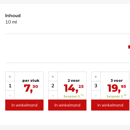
Inhoud
10 ml
+
+
+
per stuk
2 voor
3 voor
7,
14,
19,
1
2
3
50
25
95
-
-
-
75
55
bespaar 0,
bespaar 2,
In winkelmand
In winkelmand
In winkelmand