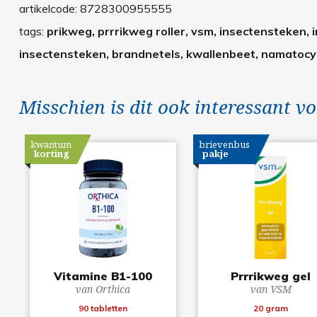
artikelcode:
8728300955555
tags:
prikweg, prrrikweg roller, vsm, insectensteken,
insectensteken, brandnetels, kwallenbeet, namatoc
Misschien is dit ook interessant vo
kwantum
brievenbus
korting
pakje
Vitamine B1-100
Prrrikweg gel
van Orthica
van VSM
90 tabletten
20 gram