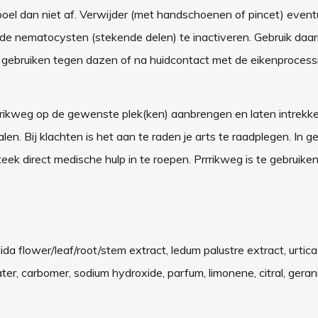
oel dan niet af. Verwijder (met handschoenen of pincet) event
de nematocysten (stekende delen) te inactiveren. Gebruik daa
e gebruiken tegen
dazen of na huidcontact met de eikenprocessi
rrrikweg op de gewenste plek(ken) aanbrengen en laten intrekke
n. Bij klachten is het aan te raden je arts te raadplegen. In g
eek direct medische hulp in te roepen. Prrrikweg is te gebruike
ida flower/leaf/root/stem extract, ledum palustre extract, urtic
er, carbomer, sodium hydroxide, parfum, limonene, citral, gerani