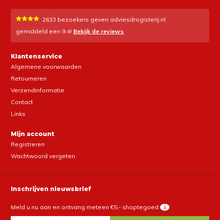
2633
bezoekers geven adviesdrogisterij.nl
gemiddeld een
9.4
!
Bekijk de reviews
Klantenservice
Algemene voorwaarden
Retourneren
Verzendinformatie
Contact
Links
Mijn account
Registreren
Wachtwoord vergeten
Inschrijven nieuwsbrief
Meld u nu aan en ontvang meteen €5,- shoptegoed
i