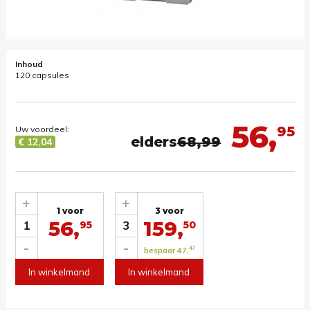
Inhoud
120 capsules
56,
95
Uw voordeel:
elders
68,99
€ 12,04
+
+
1 voor
3 voor
56,
159,
1
3
95
50
-
-
47
bespaar 47,
In winkelmand
In winkelmand