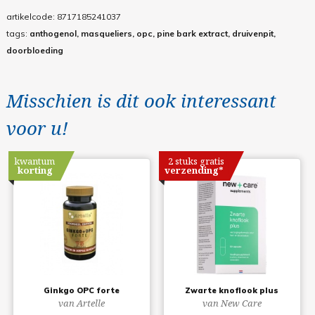
artikelcode:
8717185241037
tags:
anthogenol, masqueliers, opc, pine bark extract, druivenpit,
doorbloeding
Misschien is dit ook interessant
voor u!
kwantum
2 stuks gratis
korting
verzending*
Ginkgo OPC forte
Zwarte knoflook plus
van Artelle
van New Care