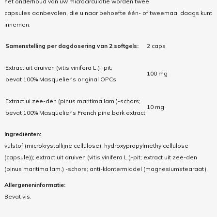
het onderhoud van uw microcirculatie worden twee
capsules aanbevolen, die u naar behoefte één- of tweemaal daags kunt
innemen.
Samenstelling per dagdosering van 2 softgels:
2 caps
Extract uit druiven (vitis vinifera L.) -pit;
100 mg
bevat 100% Masquelier's original OPCs
Extract ui zee-den (pinus maritima lam.)-schors;
10 mg
bevat 100% Masquelier's French pine bark extract
Ingrediënten:
vulstof (microkrystallijne cellulose), hydroxypropylmethylcellulose
(capsule)); extract uit druiven (vitis vinifera L.)-pit; extract uit zee-den
(pinus maritima lam.) -schors; anti-klontermiddel (magnesiumstearaat).
Allergeneninformatie:
Bevat vis.