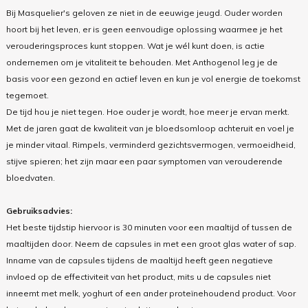
Bij Masquelier's geloven ze niet in de eeuwige jeugd. Ouder worden
hoort bij het leven, er is geen eenvoudige oplossing waarmee je het
verouderingsproces kunt stoppen. Wat je wél kunt doen, is actie
ondernemen om je vitaliteit te behouden. Met Anthogenol leg je de
basis voor een gezond en actief leven en kun je vol energie de toekomst
tegemoet.
De tijd hou je niet tegen. Hoe ouder je wordt, hoe meer je ervan merkt.
Met de jaren gaat de kwaliteit van je bloedsomloop achteruit en voel je
je minder vitaal. Rimpels, verminderd gezichtsvermogen, vermoeidheid,
stijve spieren; het zijn maar een paar symptomen van verouderende
bloedvaten.
Gebruiksadvies:
Het beste tijdstip hiervoor is 30 minuten voor een maaltijd of tussen de
maaltijden door. Neem de capsules in met een groot glas water of sap.
Inname van de capsules tijdens de maaltijd heeft geen negatieve
invloed op de effectiviteit van het product, mits u de capsules niet
inneemt met melk, yoghurt of een ander proteïnehoudend product. Voor