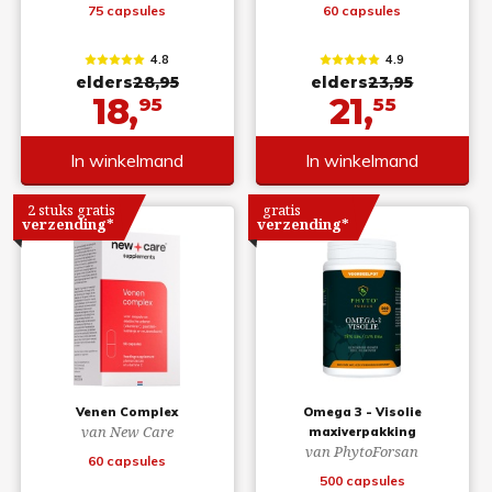
75 capsules
60 capsules
4.8
4.9
elders
28,95
elders
23,95
18,
21,
95
55
In winkelmand
In winkelmand
2 stuks gratis
gratis
verzending*
verzending*
Venen Complex
Omega 3 - Visolie
van New Care
maxiverpakking
van PhytoForsan
60 capsules
500 capsules