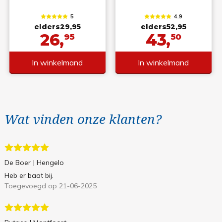
5
4.9
elders
29,95
elders
52,95
26,
43,
95
50
In winkelmand
In winkelmand
Wat vinden onze klanten?
De Boer
| Hengelo
Heb er baat bij.
Toegevoegd op 21-06-2025