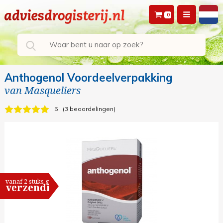
0
Anthogenol Voordeelverpakking
van
Masqueliers
5
3 beoordelingen
vanaf 2 stuks gratis
verzending