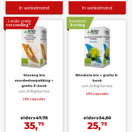
In winkelmand
In winkelmand
2 stuks gratis
kwantum
verzending*
korting
Ginseng bio
Rhodiola bio + gratis E-
voordeelverpakking +
book
van Arkopharma
gratis E-book
van Arkopharma
150 capsules
150 capsules
elders
47,75
elders
34,50
35,
25,
75
75