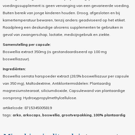
voedingssupplement is geen vervanging van een gevarieerde voeding.
Buiten bereik van jonge kinderen houden. Droog, afgesloten en bij
kamertemperatuur bewaren, tenzij anders geadviseerd op het etiket.
Raadpleeg een deskundige alvorens supplementen te gebruiken in
geval van zwangerschap, lactatie, medicijngebruik en ziekte.
Samenstelling per capsule:
Boswellia extract 350mg (is gestandaardiseerd op 100 mg
boswelliazuur).
Ingrediënten:
Boswellia serrata harspoeder extract (28,5% boswelliazuur per capsule
van 350 mg), Maltodextrine, Antiklontermiddelen: Plantaardig
magnesiumstearaat, siliciumdioxide, Capsulewand van plantaardige
oorsprong: Hydroxypropylmethylcellulose.
artikelcode:
8715345005819
tags:
arko, arkocaps, boswellia, grootverpakking, 100% plantaardig