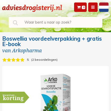
0
Boswellia voordeelverpakking + gratis
E-book
van
Arkopharma
5
2 beoordelingen
kwantum
korting