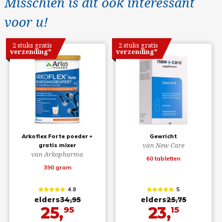
Misschien is dit ook interessant
voor u!
2 stuks gratis
2 stuks gratis
verzending*
verzending*
Arkoflex Forte poeder +
Gewricht
van New Care
gratis mixer
van Arkopharma
60 tabletten
390 gram
4.8
5
elders
34,95
elders
25,75
25,
23,
95
15