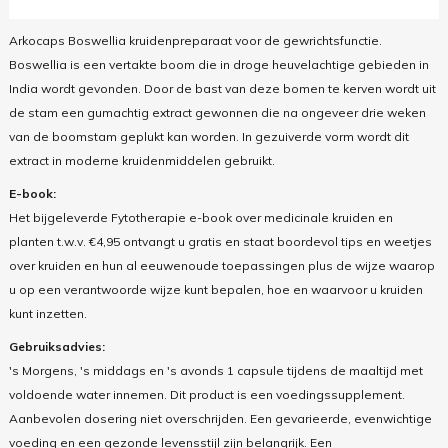
Arkocaps Boswellia kruidenpreparaat voor de gewrichtsfunctie.
Boswellia is een vertakte boom die in droge heuvelachtige gebieden in
India wordt gevonden. Door de bast van deze bomen te kerven wordt uit
de stam een gumachtig extract gewonnen die na ongeveer drie weken
van de boomstam geplukt kan worden. In gezuiverde vorm wordt dit
extract in moderne kruidenmiddelen gebruikt.
E-book:
Het bijgeleverde Fytotherapie e-book over medicinale kruiden en
planten t.w.v. €4,95 ontvangt u gratis en staat boordevol tips en weetjes
over kruiden en hun al eeuwenoude toepassingen plus de wijze waarop
u op een verantwoorde wijze kunt bepalen, hoe en waarvoor u kruiden
kunt inzetten.
Gebruiksadvies:
's Morgens, 's middags en 's avonds 1 capsule tijdens de maaltijd met
voldoende water innemen. Dit product is een voedingssupplement.
Aanbevolen dosering niet overschrijden. Een gevarieerde, evenwichtige
voeding en een gezonde levensstijl zijn belangrijk. Een