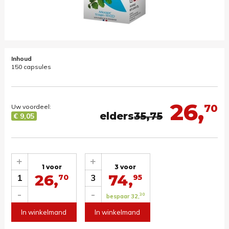
Inhoud
150 capsules
26,
70
Uw voordeel:
elders
35,75
€ 9,05
+
+
1 voor
3 voor
26,
74,
1
3
70
95
-
-
30
bespaar 32,
In winkelmand
In winkelmand