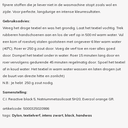
fijnere stoffen die je liever niet in de wasmachine stopt zoals wol en
zijde. Voor perfecte, langdurige en intense kleurresultaten.
Gebruiksadvies:
Weeg het droge textiel en was het grondig. Laat het textiel vochtig. Trek
rubberen handschoenen aan en los de verf op in 500 ml warm water. Vul
een kom of roestvrij stalen gootsteen met ongeveer 6 liter warm water
(40°C). Roer er 250 g zout door. Voeg de verf toe en roer alles goed
door. Dompel het textiel onder in water. Roer 15 minuten lang door en
roer vervolgens gedurende 45 minuten regelmatig door. Spoel het textiel
af in koud water. Het textiel in warm water wassen en laten drogen (uit
de buurt van directe hitte en zonlicht)
N.B.: Je hebt 250 g zout nodig.
Samenstelling:
C.I. Reactive black 5, Natriummetasilicaat 5H20, Everzol orange GR.
artikelcode:
5000325020986
tags:
Dylon, textielverf, intens zwart, black, handwas