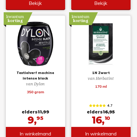
Bekijk
Bekijk
kwantum
kwantum
korting
korting
Textielverf machine
1N Zwart
van Herbatint
intense black
van Dylon
170 ml
350 gram
4.7
elders
11,99
elders
16,95
9,
16,
95
10
In winkelmand
In winkelmand