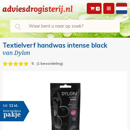
0
Textielverf handwas intense black
van
Dylon
5
1 beoordeling
tot
12 st.
brievenbus
pakje