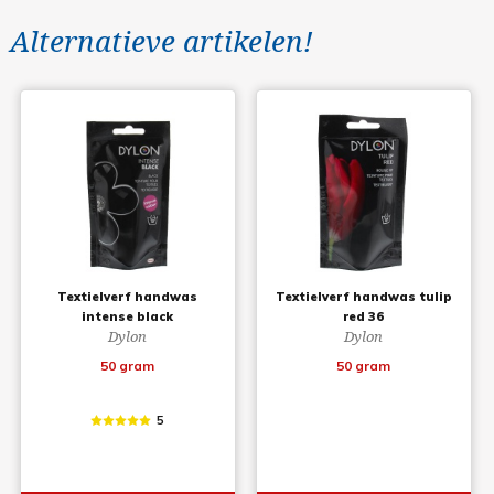
Alternatieve artikelen!
Textielverf handwas
Textielverf handwas tulip
intense black
red 36
Dylon
Dylon
50 gram
50 gram
5