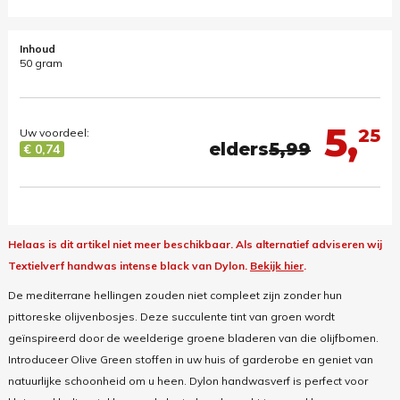
Inhoud
50 gram
5,
25
Uw voordeel:
elders
5,99
€ 0,74
Helaas is dit artikel niet meer beschikbaar.
Als alternatief adviseren wij
Textielverf handwas intense black van Dylon.
Bekijk hier
.
De mediterrane hellingen zouden niet compleet zijn zonder hun
pittoreske olijvenbosjes. Deze succulente tint van groen wordt
geïnspireerd door de weelderige groene bladeren van die olijfbomen.
Introduceer Olive Green stoffen in uw huis of garderobe en geniet van
natuurlijke schoonheid om u heen. Dylon handwasverf is perfect voor