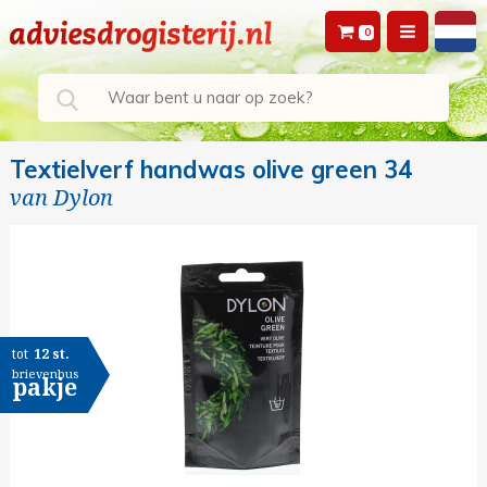
0
Textielverf handwas olive green 34
van
Dylon
tot
12 st.
brievenbus
pakje