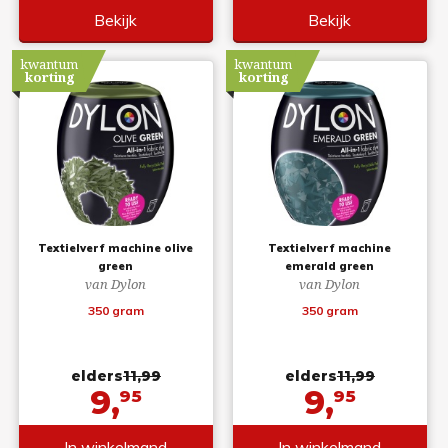
Bekijk
Bekijk
kwantum
kwantum
korting
korting
Textielverf machine olive
Textielverf machine
green
emerald green
van Dylon
van Dylon
350 gram
350 gram
elders
11,99
elders
11,99
9,
9,
95
95
In winkelmand
In winkelmand