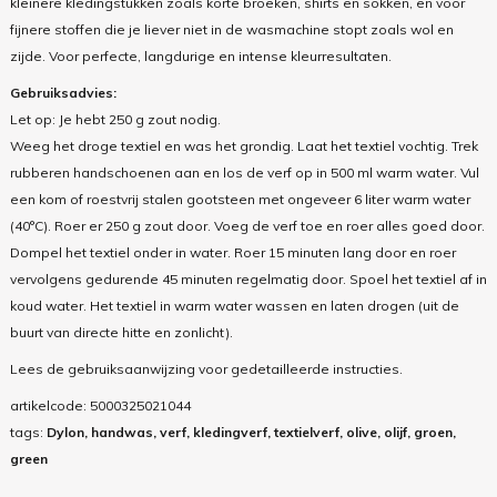
kleinere kledingstukken zoals korte broeken, shirts en sokken, en voor
fijnere stoffen die je liever niet in de wasmachine stopt zoals wol en
zijde. Voor perfecte, langdurige en intense kleurresultaten.
Gebruiksadvies:
Let op: Je hebt 250 g zout nodig.
Weeg het droge textiel en was het grondig. Laat het textiel vochtig. Trek
rubberen handschoenen aan en los de verf op in 500 ml warm water. Vul
een kom of roestvrij stalen gootsteen met ongeveer 6 liter warm water
(40°C). Roer er 250 g zout door. Voeg de verf toe en roer alles goed door.
Dompel het textiel onder in water. Roer 15 minuten lang door en roer
vervolgens gedurende 45 minuten regelmatig door. Spoel het textiel af in
koud water. Het textiel in warm water wassen en laten drogen (uit de
buurt van directe hitte en zonlicht).
Lees de gebruiksaanwijzing voor gedetailleerde instructies.
artikelcode:
5000325021044
tags:
Dylon, handwas, verf, kledingverf, textielverf, olive, olijf, groen,
green