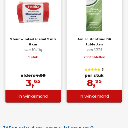
Steunwindsel ideaal 5 m x
Arnica Montana D6
6 cm
tabletten
van Heltiq
van VSM
1 stuk
200 tabletten
5
elders
4,09
per stuk
3,
8,
65
95
In winkelmand
In winkelmand