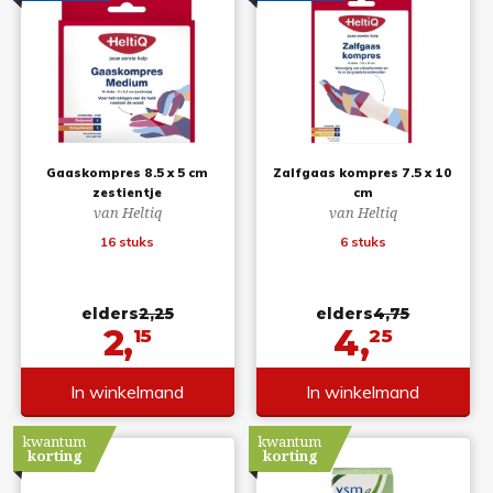
Gaaskompres 8.5 x 5 cm
Zalfgaas kompres 7.5 x 10
zestientje
cm
van Heltiq
van Heltiq
16 stuks
6 stuks
elders
2,25
elders
4,75
2,
4,
15
25
In winkelmand
In winkelmand
kwantum
kwantum
korting
korting