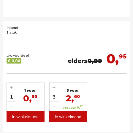
Inhoud
1 stuk
0,
95
Uw voordeel:
elders
0,99
€ 0,04
+
+
1 voor
3 voor
0,
2,
1
3
95
60
-
-
37
bespaar 0,
In winkelmand
In winkelmand