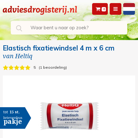
0
Elastisch fixatiewindsel 4 m x 6 cm
van
Heltiq
5
1 beoordeling
tot
15 st.
brievenbus
pakje