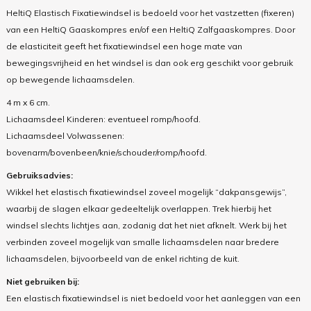
HeltiQ Elastisch Fixatiewindsel is bedoeld voor het vastzetten (fixeren)
van een HeltiQ Gaaskompres en/of een HeltiQ Zalfgaaskompres. Door
de elasticiteit geeft het fixatiewindsel een hoge mate van
bewegingsvrijheid en het windsel is dan ook erg geschikt voor gebruik
op bewegende lichaamsdelen.
4 m x 6 cm.
Lichaamsdeel Kinderen: eventueel romp/hoofd.
Lichaamsdeel Volwassenen:
bovenarm/bovenbeen/knie/schouder/romp/hoofd.
Gebruiksadvies:
Wikkel het elastisch fixatiewindsel zoveel mogelijk “dakpansgewijs”,
waarbij de slagen elkaar gedeeltelijk overlappen. Trek hierbij het
windsel slechts lichtjes aan, zodanig dat het niet afknelt. Werk bij het
verbinden zoveel mogelijk van smalle lichaamsdelen naar bredere
lichaamsdelen, bijvoorbeeld van de enkel richting de kuit.
Niet gebruiken bij:
Een elastisch fixatiewindsel is niet bedoeld voor het aanleggen van een