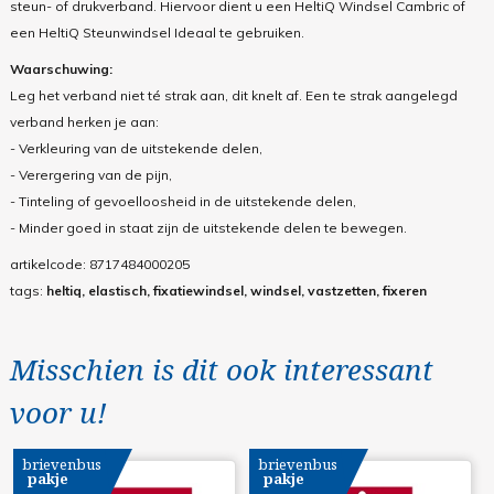
steun- of drukverband. Hiervoor dient u een HeltiQ Windsel Cambric of
een HeltiQ Steunwindsel Ideaal te gebruiken.
Waarschuwing:
Leg het verband niet té strak aan, dit knelt af. Een te strak aangelegd
verband herken je aan:
- Verkleuring van de uitstekende delen,
- Verergering van de pijn,
- Tinteling of gevoelloosheid in de uitstekende delen,
- Minder goed in staat zijn de uitstekende delen te bewegen.
artikelcode:
8717484000205
tags:
heltiq, elastisch, fixatiewindsel, windsel, vastzetten, fixeren
Misschien is dit ook interessant
voor u!
brievenbus
brievenbus
pakje
pakje