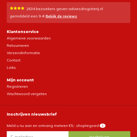
2634
bezoekers geven adviesdrogisterij.nl
gemiddeld een
9.4
!
Bekijk de reviews
Klantenservice
Algemene voorwaarden
Retourneren
Verzendinformatie
Contact
Links
Mijn account
Registreren
Wachtwoord vergeten
Inschrijven nieuwsbrief
Meld u nu aan en ontvang meteen €5,- shoptegoed
i