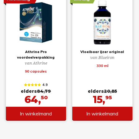
Athrine Pro
Vloeibaar ijzer original
van Blueiron
voordeelverpakking
van Athrine
330 ml
90 capsules
4.9
elders
84,79
elders
20,85
64,
15,
50
95
In winkelmand
In winkelmand