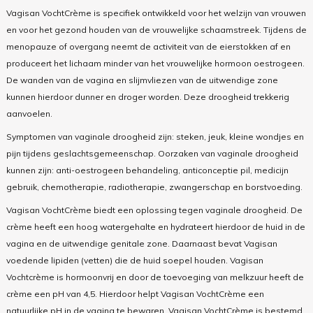
Vagisan VochtCrème is specifiek ontwikkeld voor het welzijn van vrouwen
en voor het gezond houden van de vrouwelijke schaamstreek. Tijdens de
menopauze of overgang neemt de activiteit van de eierstokken af en
produceert het lichaam minder van het vrouwelijke hormoon oestrogeen.
De wanden van de vagina en slijmvliezen van de uitwendige zone
kunnen hierdoor dunner en droger worden. Deze droogheid trekkerig
aanvoelen.
Symptomen van vaginale droogheid zijn: steken, jeuk, kleine wondjes en
pijn tijdens geslachtsgemeenschap. Oorzaken van vaginale droogheid
kunnen zijn: anti-oestrogeen behandeling, anticonceptie pil, medicijn
gebruik, chemotherapie, radiotherapie, zwangerschap en borstvoeding.
Vagisan VochtCrème biedt een oplossing tegen vaginale droogheid. De
crème heeft een hoog watergehalte en hydrateert hierdoor de huid in de
vagina en de uitwendige genitale zone. Daarnaast bevat Vagisan
voedende lipiden (vetten) die de huid soepel houden. Vagisan
Vochtcrème is hormoonvrij en door de toevoeging van melkzuur heeft de
crème een pH van 4,5. Hierdoor helpt Vagisan VochtCrème een
natuurlijke pH in de vagina te bewaren. Vagisan VochtCrème is bestemd