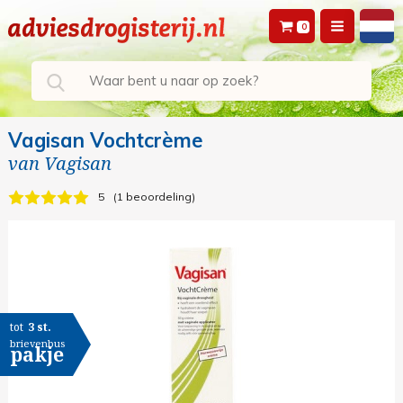
0
Vagisan Vochtcrème
van
Vagisan
5
1 beoordeling
tot
3 st.
brievenbus
pakje