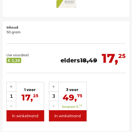
Inhoud
50 gram
17,
25
Uw voordeel:
elders
18,49
€ 1,24
+
+
1 voor
3 voor
17,
49,
1
3
25
75
-
-
72
bespaar 5,
In winkelmand
In winkelmand