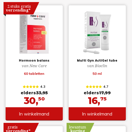
2 stuks gratis
verzending*
Hormoon balans
Multi Gyn ActiGel tube
van New Care
van Bioclin
60 tabletten
50 ml
4.3
4.7
elders
33,95
elders
17,99
30,
16,
50
75
In winkelmand
In winkelmand
gratis
kwantum
verzending*
korting