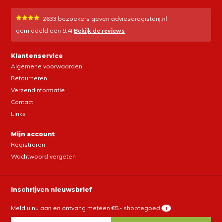
2633
bezoekers geven adviesdrogisterij.nl
gemiddeld een
9.4
!
Bekijk de reviews
Klantenservice
Algemene voorwaarden
Retourneren
Verzendinformatie
Contact
Links
Mijn account
Registreren
Wachtwoord vergeten
Inschrijven nieuwsbrief
Meld u nu aan en ontvang meteen €5,- shoptegoed
i