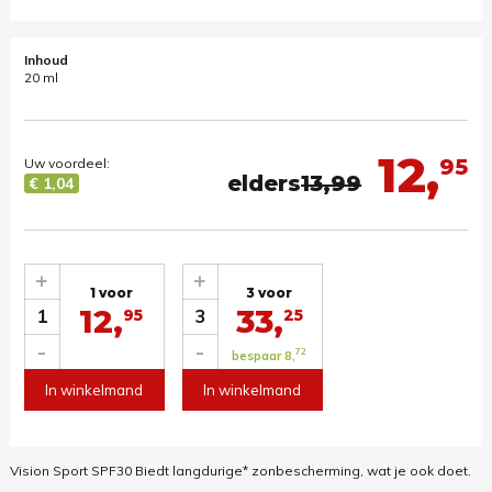
Inhoud
20 ml
12,
95
Uw voordeel:
elders
13,99
€ 1,04
+
+
1 voor
3 voor
12,
33,
1
3
95
25
-
-
72
bespaar 8,
In winkelmand
In winkelmand
Vision Sport SPF30 Biedt langdurige* zonbescherming, wat je ook doet.