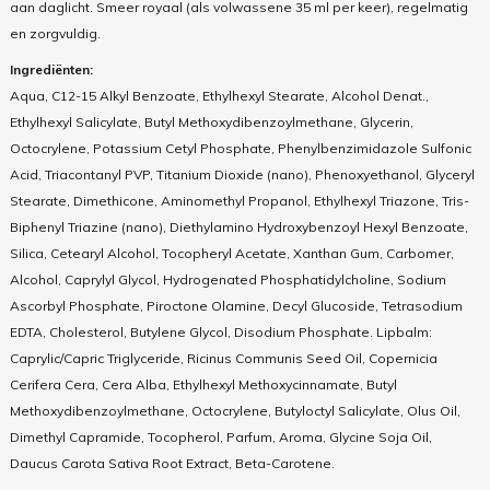
aan daglicht. Smeer royaal (als volwassene 35 ml per keer), regelmatig
en zorgvuldig.
Ingrediënten:
Aqua, C12-15 Alkyl Benzoate, Ethylhexyl Stearate, Alcohol Denat.,
Ethylhexyl Salicylate, Butyl Methoxydibenzoylmethane, Glycerin,
Octocrylene, Potassium Cetyl Phosphate, Phenylbenzimidazole Sulfonic
Acid, Triacontanyl PVP, Titanium Dioxide (nano), Phenoxyethanol, Glyceryl
Stearate, Dimethicone, Aminomethyl Propanol, Ethylhexyl Triazone, Tris-
Biphenyl Triazine (nano), Diethylamino Hydroxybenzoyl Hexyl Benzoate,
Silica, Cetearyl Alcohol, Tocopheryl Acetate, Xanthan Gum, Carbomer,
Alcohol, Caprylyl Glycol, Hydrogenated Phosphatidylcholine, Sodium
Ascorbyl Phosphate, Piroctone Olamine, Decyl Glucoside, Tetrasodium
EDTA, Cholesterol, Butylene Glycol, Disodium Phosphate. Lipbalm:
Caprylic/Capric Triglyceride, Ricinus Communis Seed Oil, Copernicia
Cerifera Cera, Cera Alba, Ethylhexyl Methoxycinnamate, Butyl
Methoxydibenzoylmethane, Octocrylene, Butyloctyl Salicylate, Olus Oil,
Dimethyl Capramide, Tocopherol, Parfum, Aroma, Glycine Soja Oil,
Daucus Carota Sativa Root Extract, Beta-Carotene.