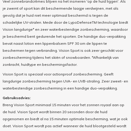
Veel zonnebrandcrèmes blijven na het insmeren 'op de huid liggen'. Als
je zwemt of sport kan dit beschermende laagje verdwijnen, met als
gevolg dat je huid niet meer optimaal beschermd is tegen de
schadelijke UV-stralen. Mede door de LypoDefenseTM technologie biedt
Vision langdurige* en zeer waterbestendige zonbescherming, waardoor
je beschermd bent gedurende het sporten. De handige duo-verpakking
bevat naast lotion een lippenbalsem SPF 30 om de lippen te
beschermen tegen verbranding. Vision Sport is ook zeer geschikt voor
zonbescherming tijdens het skiën of snowboarden. *Afhankelijk van
zonkracht, huidtype en beschermingsfactor.
Vision Sport is speciaal voor actionproof zonbescherming. Geeft
langdurige zonbescherming tegen UVA- en UVB-straling. Zeer zweet- en
waterbestendige zonbescherming in een handige duo-verpakking.
Gebruiksadvies:
Breng Vision Sport minimaal 15 minuten voor het zonnen royaal aan op
de huid. Vision Sport wordt binnen 20 seconden door de huid
opgenomen en biedt al na 15 minuten optimale bescherming, wat je ook
doet. Vision Sport wordt pas actief wanneer de huid blootgesteld wordt