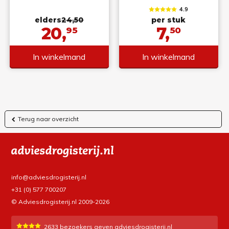
4.9
elders
24,50
per stuk
20,
7,
95
50
In winkelmand
In winkelmand
Terug naar overzicht
info@adviesdrogisterij.nl
+31 (0) 577 700207
© Adviesdrogisterij.nl 2009-2026
2633
bezoekers geven adviesdrogisterij.nl