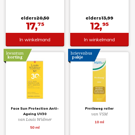
elders
20,50
elders
13,99
17,
12,
75
95
In winkelmand
In winkelmand
kwantum
brievenbus
korting
pakje
Face Sun Protection Anti-
Prrrikweg roller
van VSM
Ageing UV30
van Louis Widmer
10 ml
50 ml